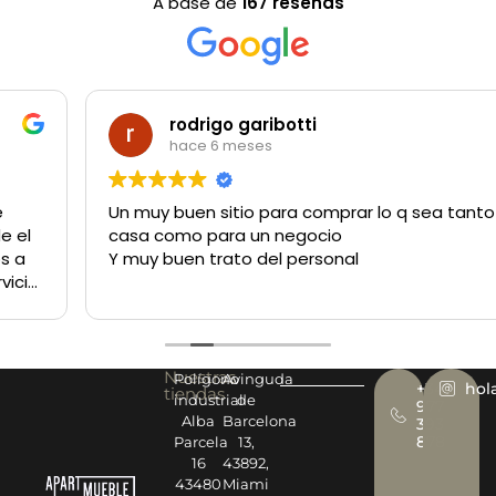
A base de
167 reseñas
rodrigo garibotti
hace 6 meses
Un muy buen sitio para comprar lo q sea tanto para la
casa como para un negocio
Y muy buen trato del personal
Nuestras
Polígono
Avinguda
+34
hol
tiendas
industrial
de
977
Alba
Barcelona
393
878
Parcela
13,
16
43892,
43480
Miami