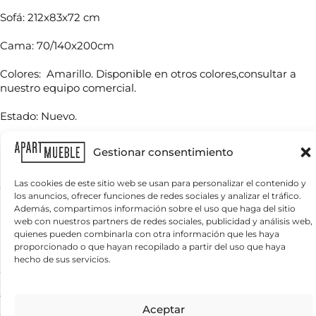
Sofá: 212x83x72 cm
N
o
Cama: 70/140x200cm
m
b
Colores: Amarillo. Disponible en otros colores,consultar a
d
r
nuestro equipo comercial.
T
e
e
e
*
*
l
*
Estado: Nuevo.
é
f
Precio en acabado básico(Eco Cotton,Griffol o Visión)
C
o
Gestionar consentimiento
o
n
r
Para cualquier consulta contactar con nuestro
o
r
Las cookies de este sitio web se usan para personalizar el contenido y
*
departamento comercial contract@apartmueble.com,
e
los anuncios, ofrecer funciones de redes sociales y analizar el tráfico.
nuestro WhatsApp o tel:+34977393878.
¿
o
Además, compartimos información sobre el uso que haga del sitio
Q
e
web con nuestros partners de redes sociales, publicidad y análisis web,
u
Recuerde que nuestro departamento comercial puede
l
quienes pueden combinarla con otra información que les haya
é
e
asesorarle en cualquier consulta sobre el producto más
proporcionado o que hayan recopilado a partir del uso que haya
n
c
adecuado para su proyecto tanto en precio como
hecho de sus servicios.
e
t
disponibilidad, así como crear su proyecto de interiorismo.
c
r
e
ó
s
Tenemos mucha variedad en producto de hostelería tanto
n
Información básica sobre protección de datos
Aceptar
i
i
de importación como nacional, por compra unitaria o de
Responsable del tratamiento:
APARTMUEBLE, S.L.
Finalidad del