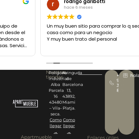
rodrigo garibotti
hace 6 meses
Un muy buen sitio para comprar lo q sea tanto para la
casa como para un negocio
Y muy buen trato del personal
Nuestras
Polígono
Avinguda
+34
hol
tiendas
industrial
de
977
Alba
Barcelona
393
878
Parcela
13,
16
43892,
43480
Miami
– Vila-
Platja.
seca.
Como
Como
llegar
llegar
→
→
Apartmueble
Enlaces útiles