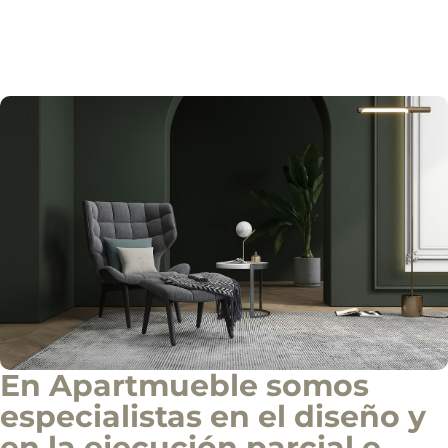
r
c
i
a
l
En Apartmueble somos
especialistas en el diseño y
en la ejecución parcial e