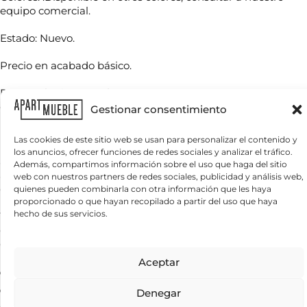
o
equipo comercial.
m
b
Estado: Nuevo.
r
T
e
e
*
Precio en acabado básico.
l
é
Para cualquier consulta contactar con nuestro
f
C
o
departamento comercial
contract@apartmueble.com
,
Gestionar consentimiento
o
n
nuestro WhatsApp o tel:+34 977393878.
r
o
r
Las cookies de este sitio web se usan para personalizar el contenido y
*
Recuerde que nuestro departamento comercial puede
e
los anuncios, ofrecer funciones de redes sociales y analizar el tráfico.
¿
o
asesorarle en cualquier consulta sobre el producto más
Además, compartimos información sobre el uso que haga del sitio
Q
e
adecuado para su proyecto tanto en precio como
web con nuestros partners de redes sociales, publicidad y análisis web,
u
l
disponibilidad, así como crear su proyecto de interiorismo.
quienes pueden combinarla con otra información que les haya
é
e
proporcionado o que hayan recopilado a partir del uso que haya
n
c
hecho de sus servicios.
e
Tenemos mucha variedad en producto de hostelería tanto
t
c
de importación como nacional, por compra unitaria o de
r
e
ó
contenedores.
s
n
Información básica sobre protección de datos
Aceptar
i
i
Responsable del tratamiento:
APARTMUEBLE, S.L.
Finalidad del
Para grandes cantidades consultar precio final.
t
tratamiento:
Gestionar las consultas planteadas y, si el usuario/a lo
c
a
autoriza, enviar newsletters, comunicaciones comerciales y promociones.
o
Servicio nacional o internacional, por contenedor o por
Denegar
Legitimación del tratamiento:
Interés legítimo y consentimiento del
s
*
interesado/a.
Conservación de los datos:
Se conservarán mientras exista
cantidades.