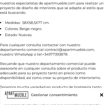
nuestros especialistas de apartmueble.com para realizar un
proyecto de diseño de interiores que se adapte al estilo que
está buscando.
Medidas: 58X58,5X77 cm.
Colores: Beige-negro.
Estado: Nuevas.
Para cualquier consulta contactar con nuestro
departamento comercial contract@apartmueble.com,
nuestro WhatsApp o tel:+34977393878.
N
o
m
Recuerde que nuestro departamento comercial puede
b
asesorarle en cualquier consulta sobre el producto más
r
adecuado para su proyecto tanto en precio como
T
e
disponibilidad, así como crear su proyecto de interiorismo.
e
*
l
é
Tenemos mucha variedad en producto de hostelería tanto
f
de importación como nacional, por compra unitaria o de
C
o
Gestionar consentimiento
contenedores.
o
n
r
o
r