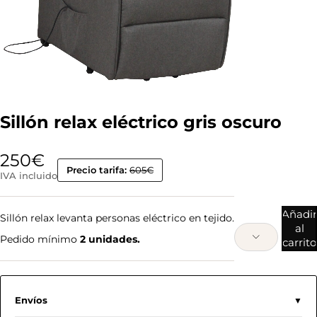
Sillón relax eléctrico gris oscuro
250
€
Precio tarifa:
605€
IVA incluido
Añadir
Sillón relax levanta personas eléctrico en tejido.
al
Pedido mínimo
2 unidades.
carrito
Envíos