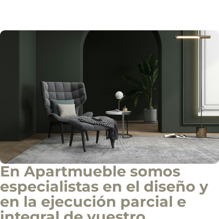
í
o
Solicitar información
d
e
i
n
f
o
c
o
m
e
r
c
i
a
l
En Apartmueble somos
especialistas en el diseño y
en la ejecución parcial e
integral de vuestro