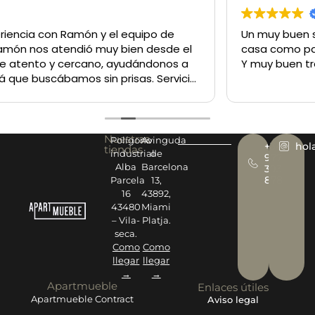
Un muy buen sitio para comprar lo q sea tanto para la
casa como para un negocio
Y muy buen trato del personal
Nuestras
Polígono
Avinguda
+34
hol
tiendas
industrial
de
977
Alba
Barcelona
393
878
Parcela
13,
16
43892,
43480
Miami
– Vila-
Platja.
seca.
Como
Como
llegar
llegar
→
→
Apartmueble
Enlaces útiles
Apartmueble Contract
Aviso legal