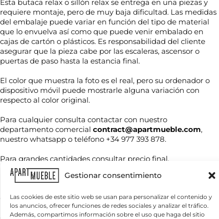
Esta butaca relax o sillón relax se entrega en una piezas y
requiere montaje, pero de muy baja dificultad. Las medidas
del embalaje puede variar en función del tipo de material
que lo envuelva así como que puede venir embalado en
cajas de cartón o plásticos. Es responsabilidad del cliente
asegurar que la pieza cabe por las escaleras, ascensor o
puertas de paso hasta la estancia final.
El color que muestra la foto es el real, pero su ordenador o
dispositivo móvil puede mostrarle alguna variación con
N
respecto al color original.
o
m
b
Para cualquier consulta contactar con nuestro
*
r
departamento comercial
contract@apartmueble.com
,
T
R
e
nuestro whatsapp o teléfono +34 977 393 878.
e
G
*
l
P
é
D
Para grandes cantidades consultar precio final.
f
El precio de este producto incluye impuestos peninsulares.
C
o
Gestionar consentimiento
o
n
r
Este producto se sirve a pie de calle, en el momento de la
o
r
Las cookies de este sitio web se usan para personalizar el contenido y
entrega revise ante el transportista que la mercancía no ha
*
e
los anuncios, ofrecer funciones de redes sociales y analizar el tráfico.
llegado dañada, no se aceptaran devoluciones por daños no
¿
o
Además, compartimos información sobre el uso que haga del sitio
especificados en el albarán de entrega al transportista.
Q