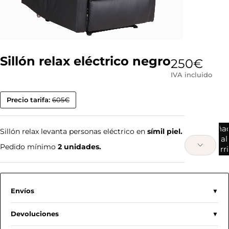
Sillón relax eléctrico negro
250
€
IVA incluido
Precio tarifa:
605€
Añad
Sillón relax levanta personas eléctrico en
símil piel.
al
Pedido mínimo
2 unidades.
carr
Envíos
Devoluciones