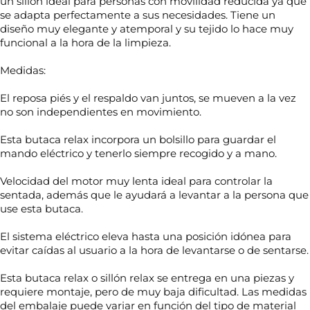
un sillón ideal para personas con movilidad reducida ya que
se adapta perfectamente a sus necesidades. Tiene un
diseño muy elegante y atemporal y su tejido lo hace muy
funcional a la hora de la limpieza.
Medidas:
El reposa piés y el respaldo van juntos, se mueven a la vez
no son independientes en movimiento.
Esta butaca relax incorpora un bolsillo para guardar el
mando eléctrico y tenerlo siempre recogido y a mano.
Velocidad del motor muy lenta ideal para controlar la
sentada, además que le ayudará a levantar a la persona que
use esta butaca.
El sistema eléctrico eleva hasta una posición idónea para
evitar caídas al usuario a la hora de levantarse o de sentarse.
e
N
l
Esta butaca relax o sillón relax se entrega en una piezas y
o
e
requiere montaje, pero de muy baja dificultad. Las medidas
m
c
del embalaje puede variar en función del tipo de material
b