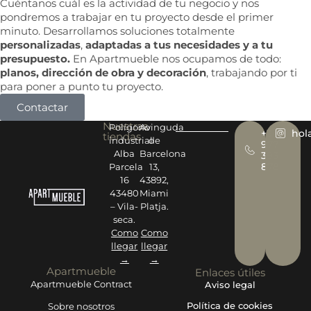
Cuéntanos cuál es la actividad de tu negocio y nos
pondremos a trabajar en tu proyecto desde el primer
minuto. Desarrollamos soluciones totalmente
personalizadas
,
adaptadas a tus necesidades y a tu
presupuesto.
En Apartmueble nos ocupamos de todo:
planos, dirección de obra y decoración
, trabajando por ti
para poner a punto tu proyecto.
Contactar
Nuestras
Polígono
Avinguda
+34
hol
tiendas
industrial
de
977
Alba
Barcelona
393
878
Parcela
13,
16
43892,
43480
Miami
– Vila-
Platja.
seca.
Como
Como
llegar
llegar
→
→
Apartmueble
Enlaces útiles
Apartmueble Contract
Aviso legal
Política de cookies
Sobre nosotros