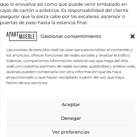
t
que lo envuelva así como que puede venir embalado en
r
r
T
cajas de cartón o plásticos. Es responsabilidad del cliente
e
ó
e
*
asegurar que la pieza cabe por las escaleras, ascensor o
n
l
i
puertas de paso hasta la estancia final.
é
c
f
o
C
El color que muestra la foto es el real, pero su ordenador o
o
Gestionar consentimiento
*
o
n
dispositivo móvil puede mostrarle alguna variación con
*
r
o
respecto al color original.
r
Las cookies de este sitio web se usan para personalizar el contenido y
*
e
los anuncios, ofrecer funciones de redes sociales y analizar el tráfico.
¿
Para cualquier consulta contactar con nuestro
o
Además, compartimos información sobre el uso que haga del sitio
Q
e
departamento comercial contract@apartmueble.com,
web con nuestros partners de redes sociales, publicidad y análisis web,
u
l
nuestro whatsapp o teléfono +34 977 393 878.
quienes pueden combinarla con otra información que les haya
é
e
proporcionado o que hayan recopilado a partir del uso que haya
n
c
hecho de sus servicios.
Para grandes cantidades consultar precio final.
e
t
c
El precio de este producto incluye impuestos peninsulares.
r
e
ó
s
n
Este producto se sirve a pie de calle, en el momento de la
Información básica sobre protección de datos
Aceptar
i
i
Responsable del tratamiento:
APARTMUEBLE, S.L.
Finalidad del
entrega revise ante el transportista que la mercancía no ha
t
tratamiento:
Gestionar las consultas planteadas y, si el usuario/a lo
c
llegado dañada, no se aceptaran devoluciones por daños no
a
autoriza, enviar newsletters, comunicaciones comerciales y promociones.
o
Denegar
Legitimación del tratamiento:
Interés legítimo y consentimiento del
s
especificados en el albarán de entrega al transportista.
*
interesado/a.
Conservación de los datos:
Se conservarán mientras exista
s
un interés mutuo o durante el tiempo necesario para el cumplimiento de
a
Ver preferencias
las obligaciones legales.
Destinatarios:
Prestadores de servicios o
Para entregas fuera de península, así como Baleares y
b
colaboradores.
Derechos:
Derecho a retirar el consentimiento en