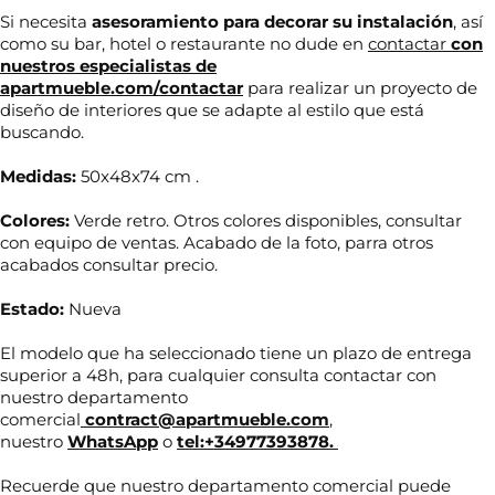
Si necesita
asesoramiento para decorar su
instalación
, así
como su bar, hotel o restaurante no dude en
contactar
con
nuestros especialistas de
apartmueble.com/contactar
para realizar un proyecto de
diseño de interiores que se adapte al estilo que está
buscando.
Medidas:
50x48x74 cm .
Colores:
Verde retro. Otros colores disponibles, consultar
con equipo de ventas. Acabado de la foto, parra otros
acabados consultar precio.
Estado:
Nueva
d
El modelo que ha seleccionado tiene un plazo de entrega
N
e
o
superior a 48h, para cualquier consulta contactar con
e
m
l
nuestro departamento
b
e
comercial
contract@apartmueble.com
,
r
c
nuestro
WhatsApp
o
tel:+34977393878.
T
e
t
e
*
r
l
Recuerde que nuestro departamento comercial puede
ó