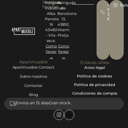
Nuestras
Polígono
Avinguda
+34
hol
tiendas
industrial
de
977
Alba
Barcelona
393
878
Parcela
13,
16
43892,
43480
Miami
– Vila-
Platja.
seca.
Como
Como
llegar
llegar
→
→
Apartmueble
Enlaces útiles
Apartmueble Contract
Aviso legal
Política de cookies
Sobre nosotros
Política de privacidad
Contactar
Condiciones de compra
Blog
Envíos en 15 días
Gran stock.