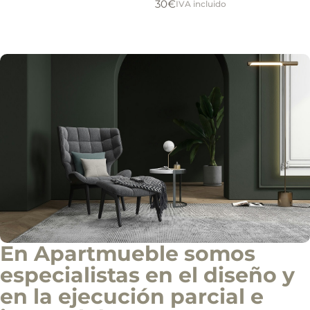
30
€
IVA incluido
í
o
Solicitar información
d
e
i
n
f
o
c
o
m
e
r
c
i
a
l
En Apartmueble somos
especialistas en el diseño y
en la ejecución parcial e