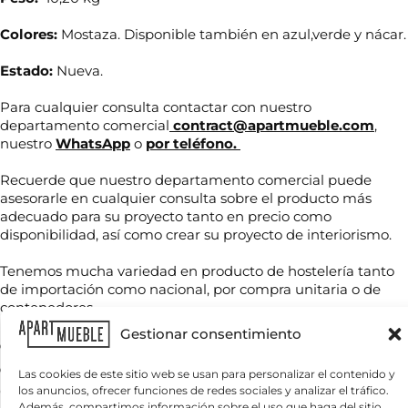
Colores:
Mostaza. Disponible también en azul,verde y nácar.
Estado:
Nueva.
Para cualquier consulta contactar con nuestro
departamento comercial
contract@apartmueble.com
,
nuestro
WhatsApp
o
por teléfono.
*
N
Recuerde que nuestro departamento comercial puede
*
o
i
asesorarle en cualquier consulta sobre el producto más
m
n
adecuado para su proyecto tanto en precio como
b
f
disponibilidad, así como crear su proyecto de interiorismo.
r
o
T
e
e
Tenemos mucha variedad en producto de hostelería tanto
*
l
de importación como nacional, por compra unitaria o de
é
contenedores.
f
C
o
Gestionar consentimiento
o
n
Para grandes cantidades consultar precio final.
r
o
Servicio nacional o internacional, por contenedor o por
r
Las cookies de este sitio web se usan para personalizar el contenido y
*
e
cantidades.
los anuncios, ofrecer funciones de redes sociales y analizar el tráfico.
¿
o
Además, compartimos información sobre el uso que haga del sitio