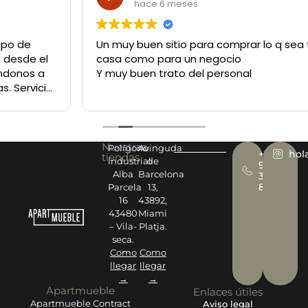
hace 6 meses
Un muy buen sitio para comprar lo q sea tanto para la
casa como para un negocio
Y muy buen trato del personal
Nuestras
Polígono
Avinguda
+34
hol
tiendas
industrial
de
977
Alba
Barcelona
393
878
Parcela
13,
16
43892,
43480
Miami
– Vila-
Platja.
seca.
Como
Como
llegar
llegar
→
→
Apartmueble
Enlaces útiles
Apartmueble Contract
Aviso legal