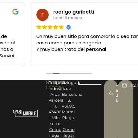
rodrigo garibotti
hace 6 meses
Un muy buen sitio para comprar lo q sea tanto para la
casa como para un negocio
Y muy buen trato del personal
Nuestras
Polígono
Avinguda
+34
hol
tiendas
industrial
de
977
Alba
Barcelona
393
878
Parcela
13,
16
43892,
43480
Miami
– Vila-
Platja.
seca.
Como
Como
llegar
llegar