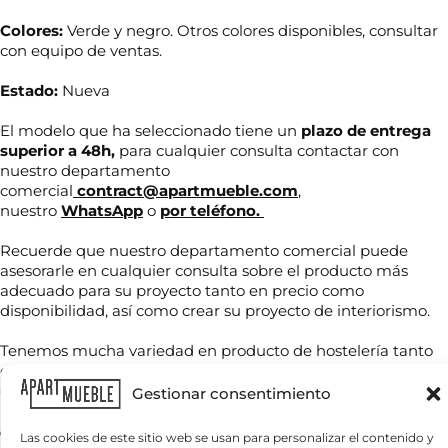
Colores:
Verde y negro. Otros colores disponibles, consultar
con equipo de ventas.
Estado:
Nueva
El modelo que ha seleccionado tiene un
plazo de entrega
superior a 48h,
para cualquier consulta contactar con
nuestro departamento
comercial
contract@apartmueble.com
,
nuestro
WhatsApp
o
por teléfono.
N
o
Recuerde que nuestro departamento comercial puede
m
asesorarle en cualquier consulta sobre el producto más
b
adecuado para su proyecto tanto en precio como
r
T
e
disponibilidad, así como crear su proyecto de interiorismo.
e
*
l
Tenemos mucha variedad en producto de hostelería tanto
é
de importación como nacional, por compra unitaria o de
f
C
o
contenedores.
Gestionar consentimiento
o
n
r
o
Para grandes cantidades consultar precio final.
r
Las cookies de este sitio web se usan para personalizar el contenido y
*