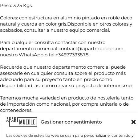
Peso: 3,25 Kgs.
Colores: con estructura en aluminio pintado en roble deco
natural y cuerda en color gris.Disponible en otros colores y
acabados, consultar a nuestro equipo comercial.
Para cualquier consulta contactar con nuestro
departamento comercial contract@apartmueble.com,
nuestro WhatsApp o tel:+34977393878.
Recuerde que nuestro departamento comercial puede
N
asesorarle en cualquier consulta sobre el producto más
o
adecuado para su proyecto tanto en precio como
m
b
disponibilidad, así como crear su proyecto de interiorismo.
r
T
e
Tenemos mucha variedad en producto de hostelería tanto
e
*
de importación como nacional, por compra unitaria o de
l
é
contenedores.
f
C
o
Gestionar consentimiento
o
n
r
o
Para grandes cantidades consultar precio final.
r
Las cookies de este sitio web se usan para personalizar el contenido y
*