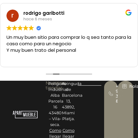
rodrigo garibotti
hace 6 meses
Un muy buen sitio para comprar lo q sea tanto para la
casa como para un negocio
Y muy buen trato del personal
Nuestras
Polígono
Avinguda
+34
hol
tiendas
industrial
de
977
Alba
Barcelona
393
878
Parcela
13,
16
43892,
43480
Miami
– Vila-
Platja.
seca.
Como
Como
llegar
llegar