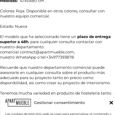
Medidas:
47x51x80 cm .
Colores: Roja. Disponible en otros colores, consultar con
nuestro equipo comercial.
Estado: Nueva
El modelo que ha seleccionado tiene un
plazo de entrega
superior a 48h
, para cualquier consulta contactar con
nuestro departamento
comercial contract@apartmueble.com,
s
nuestro WhatsApp o tel:+34977393878.
N
a
o
b
Recuerde que nuestro departamento comercial puede
m
e
b
asesorarle en cualquier consulta sobre el producto más
r
r
?
adecuado para su proyecto tanto en precio como
T
e
i
disponibilidad, así como crear su proyecto de interiorismo.
e
*
n
l
f
é
Tenemos mucha variedad en producto de hostelería tanto
o
f
de importación como nacional, por compra unitaria o de
*
C
o
Gestionar consentimiento
contenedores.
o
n
r
o
r
Para grandes cantidades consultar precio final.
Las cookies de este sitio web se usan para personalizar el contenido y
*