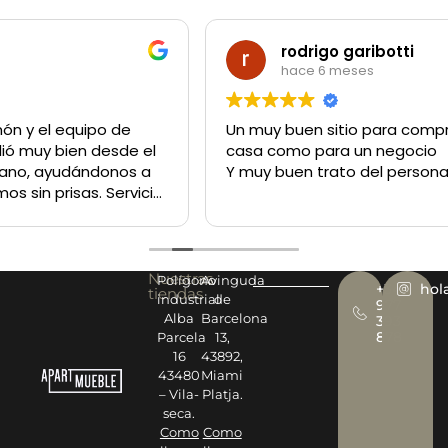
rodrigo garibotti
hace 6 meses
Un muy buen sitio para comprar lo q sea tanto para la
casa como para un negocio
Y muy buen trato del personal
Nuestras
Polígono
Avinguda
+34
hol
tiendas
industrial
de
977
Alba
Barcelona
393
878
Parcela
13,
16
43892,
43480
Miami
– Vila-
Platja.
seca.
Como
Como