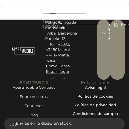
Nuestras
Polígono
Avinguda
+34
hol
tiendas
industrial
de
977
Alba
Barcelona
393
878
Parcela
13,
16
43892,
43480
Miami
– Vila-
Platja.
seca.
Como
Como
llegar
llegar
→
→
Apartmueble
Enlaces útiles
Apartmueble Contract
Aviso legal
Política de cookies
Sobre nosotros
Política de privacidad
Contactar
Condiciones de compra
Blog
Envíos en 15 días
Gran stock.