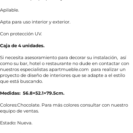
Apilable.
Apta para uso interior y exterior.
Con protección UV.
Caja de 4 unidades.
Si necesita asesoramiento para decorar su instalación, así
como su bar, hotel o restaurante no dude en contactar con
nuestros especialistas apartmueble.com para realizar un
proyecto de diseño de interiores que se adapte a el estilo
que está buscando.
Medidas: 56.8×52.1×79.5cm.
Colores:Chocolate. Para más colores consultar con nuestro
N
equipo de ventas.
o
m
b
Estado: Nueva.
r
T
e