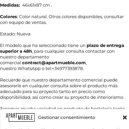
Medidas:
46x61x87 cm .
Colores
: Color natural. Otros colores disponibles, consultar
con equipo de ventas.
Estado: Nueva
El modelo que ha seleccionado tiene un
plazo de entrega
superior a 48h
, para cualquier consulta contactar con
nuestro departamento
comercial
contract@apartmueble.com
,
*
nuestro WhatsApp o tel:+34977393878.
N
C
o
o
m
r
Recuerde que nuestro departamento comercial puede
b
r
asesorarle en cualquier consulta sobre el producto más
r
e
adecuado para su proyecto tanto en precio como
T
e
o
e
disponibilidad, así como crear su proyecto de interiorismo.
*
n
l
e
é
Tenemos mucha variedad en producto de hostelería tanto
c
f
e
de importación como nacional, por compra unitaria o de
C
o
Gestionar consentimiento
s
o
contenedores.
n
i
r
o
t