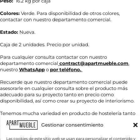
Peso:
16.2 kg por caja
Colores:
Verde. Para disponibilidad de otros colores,
contactar con nuestro departamento comercial.
Estado:
Nueva.
Caja de 2 unidades. Precio por unidad.
Para cualquier consulta contactar con nuestro
departamento comercial
contract@apartmueble.com
,
e
nuestro
WhatsApp
o
por teléfono.
N
l
o
e
Recuerde que nuestro departamento comercial puede
m
c
b
asesorarle en cualquier consulta sobre el producto más
t
r
r
adecuado para su proyecto tanto en precio como
T
e
ó
disponibilidad, así como crear su proyecto de interiorismo.
e
*
n
l
i
é
Tenemos mucha variedad en producto de hostelería tanto
c
f
de importación como nacional, por compra unitaria o de
o
C
o
Gestionar consentimiento
contenedores.
E
o
n
n
r
o
v
r
Para grandes cantidades consultar precio final.
Las cookies de este sitio web se usan para personalizar el contenido y
*