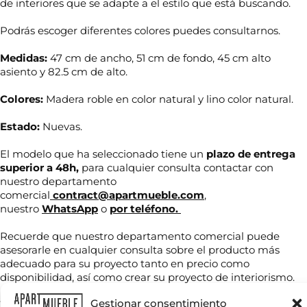
de interiores que se adapte a el estilo que está buscando.
Podrás escoger diferentes colores puedes consultarnos.
Medidas:
47 cm de ancho, 51 cm de fondo, 45 cm alto
asiento y 82.5 cm de alto.
Colores:
Madera roble en color natural y lino color natural.
Estado:
Nuevas.
El modelo que ha seleccionado tiene un
plazo de entrega
superior a 48h,
para cualquier consulta contactar con
N
nuestro departamento
N
o
comercial
contract@apartmueble.com
,
o
m
nuestro
WhatsApp
o
por teléfono.
m
b
b
r
r
e
Recuerde que nuestro departamento comercial puede
T
e
e
asesorarle en cualquier consulta sobre el producto más
e
*
l
adecuado para su proyecto tanto en precio como
l
e
é
disponibilidad, así como crear su proyecto de interiorismo.
c
f
t
C
o
Gestionar consentimiento
Tenemos mucha variedad en producto de hostelería tanto
r