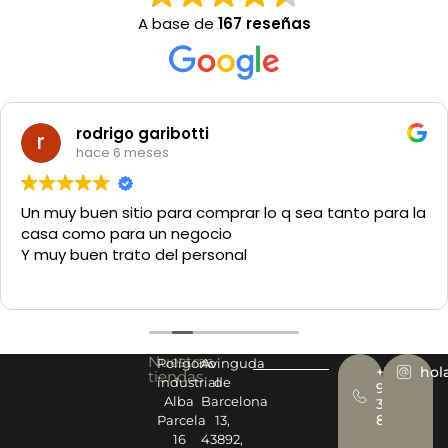
A base de
167 reseñas
rodrigo garibotti
hace 6 meses
Un muy buen sitio para comprar lo q sea tanto para la
casa como para un negocio
Y muy buen trato del personal
Nuestras
Polígono
Avinguda
+34
hol
tiendas
industrial
de
977
Alba
Barcelona
393
878
Parcela
13,
16
43892,