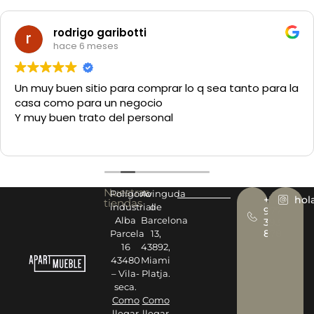
rodrigo garibotti
hace 6 meses
Un muy buen sitio para comprar lo q sea tanto para la
casa como para un negocio
Y muy buen trato del personal
Nuestras
Polígono
Avinguda
+34
hol
tiendas
industrial
de
977
Alba
Barcelona
393
878
Parcela
13,
16
43892,
43480
Miami
– Vila-
Platja.
seca.
Como
Como
llegar
llegar