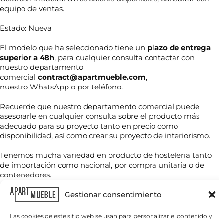
equipo de ventas.
Estado: Nueva
El modelo que ha seleccionado tiene un
plazo de entrega
superior a 48h
, para cualquier consulta contactar con
nuestro departamento
comercial
contract@apartmueble.com
,
nuestro WhatsApp o por teléfono.
Recuerde que nuestro departamento comercial puede
N
asesorarle en cualquier consulta sobre el producto más
o
adecuado para su proyecto tanto en precio como
m
disponibilidad, así como crear su proyecto de interiorismo.
b
r
T
e
Tenemos mucha variedad en producto de hostelería tanto
e
*
de importación como nacional, por compra unitaria o de
l
contenedores.
é
f
C
o
Gestionar consentimiento
Para grandes cantidades consultar precio final.
o
n
r
o
r
Las cookies de este sitio web se usan para personalizar el contenido y
*
Servicio nacional o internacional, por contenedor o por