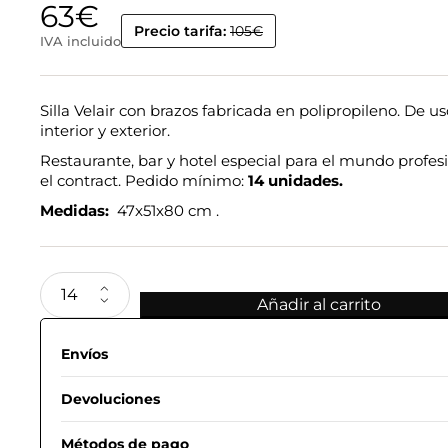
63
€
Precio tarifa:
105€
IVA incluido
Silla Velair con brazos fabricada en polipropileno. De u
interior y exterior.
Restaurante, bar y hotel especial para el mundo profesi
el contract. Pedido mínimo:
14 unidades.
Medidas:
47x51x80 cm .
Añadir al carrito
Envíos
Devoluciones
Métodos de pago