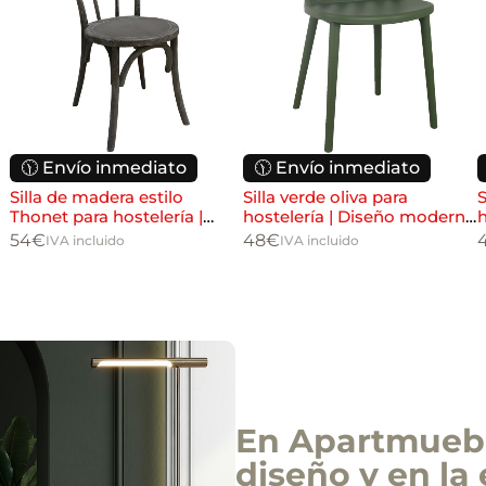
🕦 Envío inmediato
🕦 Envío inmediato
Silla de madera estilo
Silla verde oliva para
S
Thonet para hostelería |
hostelería | Diseño moderno
h
Diseño clásico interior
resistente
54
€
48
€
IVA incluido
IVA incluido
En Apartmuebl
diseño y en la 