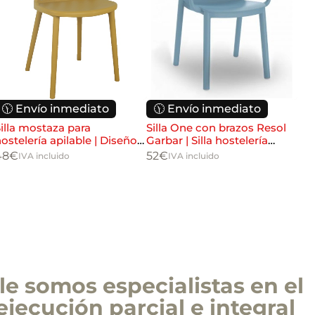
🕦 Envío inmediato
🕦 Envío inmediato

illa mostaza para
Silla One con brazos Resol
Mes
ostelería apilable | Diseño
Garbar | Silla hostelería
tab
moderno resistente
apilable interior exterior
hos
48
€
52
€
114
IVA incluido
IVA incluido
e somos especialistas en el
ejecución parcial e integral