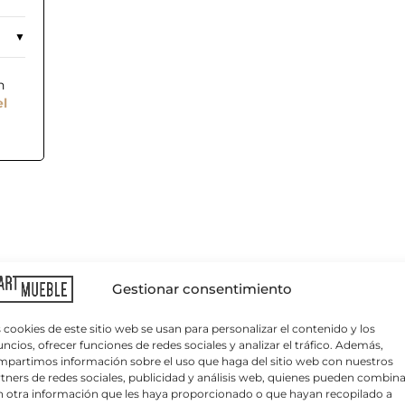
n
el
C
o
r
r
Gestionar consentimiento
e
o
e
 cookies de este sitio web se usan para personalizar el contenido y los
l
ncios, ofrecer funciones de redes sociales y analizar el tráfico. Además,
e
partimos información sobre el uso que haga del sitio web con nuestros
c
tners de redes sociales, publicidad y análisis web, quienes pueden combina
t
 otra información que les haya proporcionado o que hayan recopilado a
r