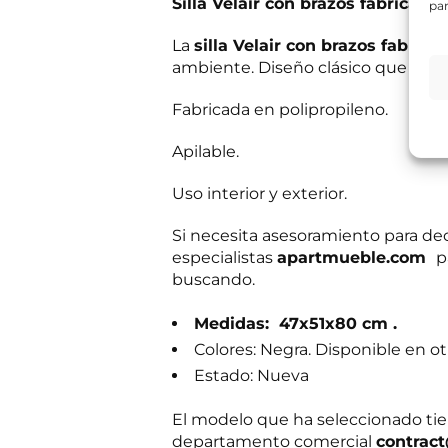
Silla Velair con brazos fabricada
par
e
s
s
Información bás
a
i
La
silla Velair con brazos fabrica
Responsable del
b
t
si el usuario/a 
ambiente. Diseño clásico que encaja
e
a
tratamiento:
Int
r
mientras exista 
s
?
Destinatarios:
Pr
Fabricada en polipropileno.
s
momento; derecho 
*
a
a su tratamiento
c
b
Puede consultar i
Apilable.
o
e
m
r
R
e
He leído 
Uso interior y exterior.
?
G
r
*
P
c
Si necesita asesoramiento para dec
E
Autorizo 
D
i
n
especialistas
apartmueble.com
p
*
a
v
l
buscando.
í
Solicit
o
Medidas: 47x51x80 cm .
d
e
Colores: Negra. Disponible en o
i
n
Estado: Nueva
f
o
El modelo que ha seleccionado tie
c
departamento comercial
contrac
o