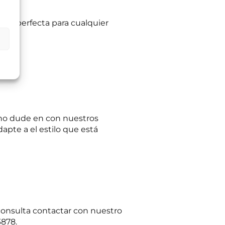
l es perfecta para cualquier
ltas planteadas y,
egitimación del
:
Se conservarán
gaciones legales.
iento en cualquier
tación u oposición
ación adicional:
e no dude en con nuestros
dapte a el estilo que está
 consulta contactar con nuestro
3878.