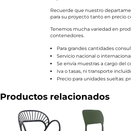
m
e
Recuerde que nuestro departament
r
para su proyecto tanto en precio c
c
i
a
Tenemos mucha variedad en produc
l
contenedores.
Para grandes cantidades consulta
Servicio nacional o internaciona
Se envía muestras a cargo del 
Iva o tasas, ni transporte incluid
Precio para unidades sueltas: pre
Productos relacionados