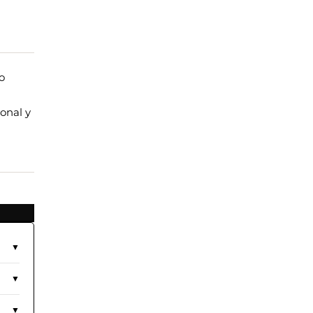
so
onal y