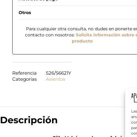
Otros
Para cualquier otra consulta, no dudes en ponerte e
contacto con nosotros:
Solicita información sobre 
producto
N
o
m
b
Referencia
S26/S6621Y
r
Categorías
Asientos
T
e
e
*
l
é
f
¿
o
Q
n
Las
u
o
Descripción
anu
é
*
com
n
par
e
con
c