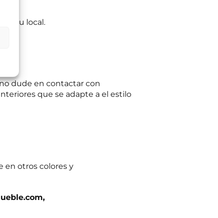
l a su local.
ltas planteadas y,
egitimación del
:
Se conservarán
gaciones legales.
iento en cualquier
tación u oposición
ación adicional:
e no dude en contactar con
teriores que se adapte a el estilo
 en otros colores y
ueble.com,