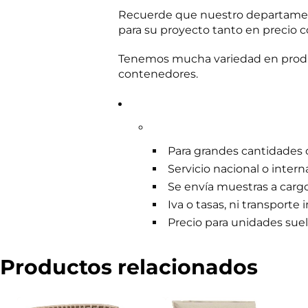
m
Recuerde que nuestro departament
e
para su proyecto tanto en precio c
r
c
i
Tenemos mucha variedad en produc
a
contenedores.
l
Para grandes cantidades c
Servicio nacional o inter
Se envía muestras a carg
Iva o tasas, ni transporte 
Precio para unidades suelt
Productos relacionados