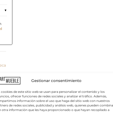
n
el
reca
C
o
r
r
Gestionar consentimiento
e
o
e
 cookies de este sitio web se usan para personalizar el contenido y los
l
ncios, ofrecer funciones de redes sociales y analizar el tráfico. Además,
e
partimos información sobre el uso que haga del sitio web con nuestros
c
tners de redes sociales, publicidad y análisis web, quienes pueden combina
t
 otra información que les haya proporcionado o que hayan recopilado a
r