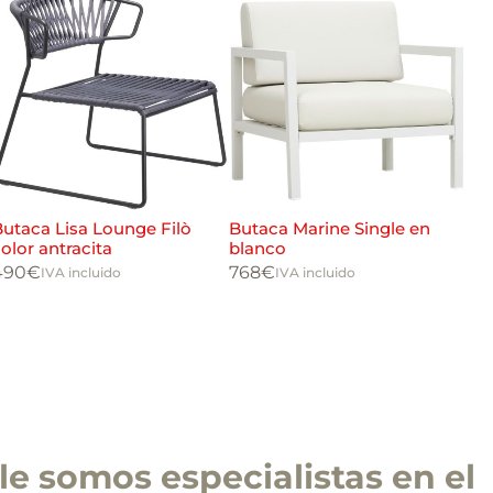
utaca Lisa Lounge Filò
Butaca Marine Single en
But
olor antracita
blanco
gra
490
€
768
€
35
IVA incluido
IVA incluido
e somos especialistas en el