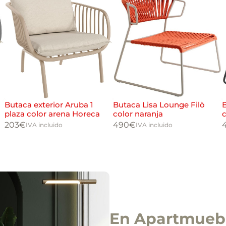
Butaca exterior Aruba 1
Butaca Lisa Lounge Filò
B
plaza color arena Horeca
color naranja
c
203
€
490
€
IVA incluido
IVA incluido
En Apartmuebl