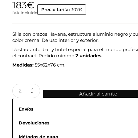
183
€
Precio tarifa:
307€
IVA incluido
Silla con brazos Havana, estructura aluminio negro y c
color crema. De uso interior y exterior.
Restaurante, bar y hotel especial para el mundo profesi
el contract. Pedido mínimo
2 unidades.
Medidas:
55x62x76 cm.
Añadir al carrito
Envíos
Devoluciones
Métodos de pago