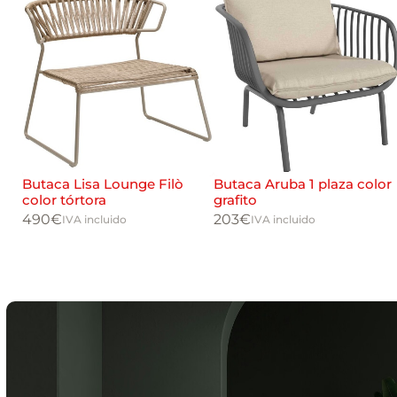
erde
Butaca Lisa Lounge Filò
Butaca Aruba 1 plaza color
color tórtora
grafito
490
€
203
€
IVA incluido
IVA incluido