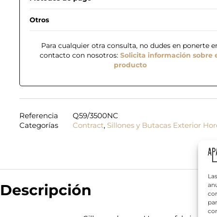
Otros
Para cualquier otra consulta, no dudes en ponerte e
contacto con nosotros:
Solicita información sobre 
producto
*
N
c
o
o
m
m
b
e
Referencia
Q59/3500NC
r
r
Categorías
Contract
,
Sillones y Butacas Exterior Ho
T
e
c
e
*
i
l
a
é
l
f
¿
o
Q
n
Las
u
o
Descripción
anu
é
*
com
n
par
e
con
c