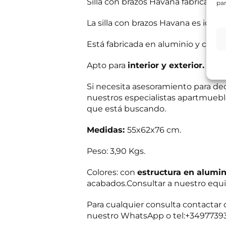
Silla con brazos Havana fabricada 
par
e
s
Información bás
La silla con brazos Havana es ideal
i
Responsable del
t
si el usuario/a 
a
tratamiento:
Int
Está fabricada en aluminio y cuerd
mientras exista 
s
Destinatarios:
Pr
s
momento; derecho 
Apto para
interior y exterior.
a
a su tratamiento
b
Puede consultar i
e
Si necesita asesoramiento para dec
r
R
nuestros especialistas apartmueble
He leído 
?
G
que está buscando.
*
P
E
Autorizo 
D
n
Medidas:
55x62x76 cm.
*
v
í
Peso: 3,90 Kgs.
Solicit
o
d
Colores: con
estructura en alumin
e
i
acabados.Consultar a nuestro equi
n
f
Para cualquier consulta contacta
o
c
nuestro WhatsApp o tel:+3497739
o