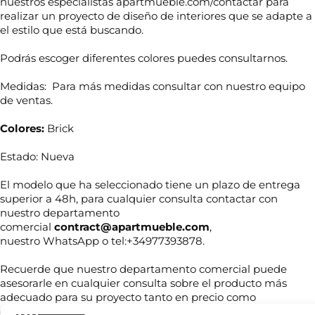
nuestros especialistas apartmueble.com/contactar para
realizar un proyecto de diseño de interiores que se adapte a
el estilo que está buscando.
Podrás escoger diferentes colores puedes consultarnos.
Medidas: Para más medidas consultar con nuestro equipo
de ventas.
Colores:
Brick
Estado: Nueva
El modelo que ha seleccionado tiene un plazo de entrega
superior a 48h, para cualquier consulta contactar con
N
nuestro departamento
o
comercial
contract@apartmueble.com
,
m
nuestro WhatsApp o tel:+34977393878.
b
r
T
e
Recuerde que nuestro departamento comercial puede
e
*
asesorarle en cualquier consulta sobre el producto más
l
adecuado para su proyecto tanto en precio como
é
f
disponibilidad, así como crear su proyecto de interiorismo.