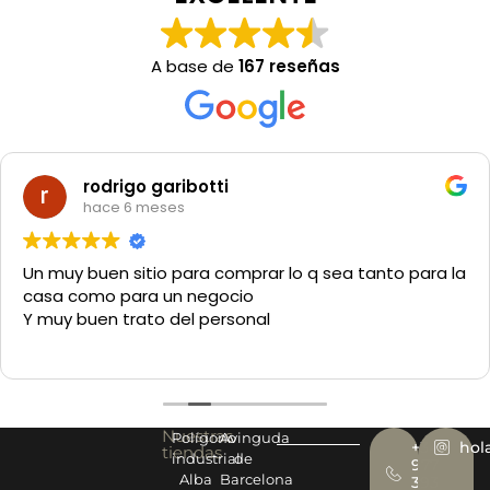
A base de
167 reseñas
rodrigo garibotti
hace 6 meses
Un muy buen sitio para comprar lo q sea tanto para la
casa como para un negocio
Y muy buen trato del personal
Nuestras
Polígono
Avinguda
+34
hol
tiendas
industrial
de
977
Alba
Barcelona
393