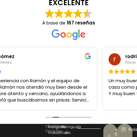
EXCELENTE
A base de
167 reseñas
rodrigo garibotti
hace 6 meses
Un muy buen sitio para comprar lo q sea tanto para la
casa como para un negocio
Y muy buen trato del personal
Nuestras
Polígono
Avinguda
+34
hol
tiendas
industrial
de
977