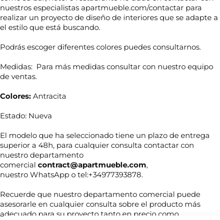
nuestros especialistas apartmueble.com/contactar para
realizar un proyecto de diseño de interiores que se adapte a
el estilo que está buscando.
Podrás escoger diferentes colores puedes consultarnos.
Medidas: Para más medidas consultar con nuestro equipo
de ventas.
Colores:
Antracita
Estado: Nueva
El modelo que ha seleccionado tiene un plazo de entrega
superior a 48h, para cualquier consulta contactar con
N
nuestro departamento
o
m
comercial
contract@apartmueble.com
,
b
nuestro WhatsApp o tel:+34977393878.
r
T
e
Recuerde que nuestro departamento comercial puede
e
*
l
asesorarle en cualquier consulta sobre el producto más
é
adecuado para su proyecto tanto en precio como
f