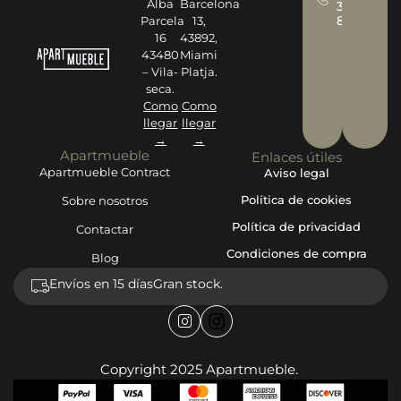
Alba
Barcelona
393
878
Parcela
13,
16
43892,
43480
Miami
– Vila-
Platja.
seca.
Como
Como
llegar
llegar
→
→
Apartmueble
Enlaces útiles
Apartmueble Contract
Aviso legal
Política de cookies
Sobre nosotros
Política de privacidad
Contactar
Condiciones de compra
Blog
Envíos en 15 días
Gran stock.
Copyright 2025 Apartmueble.