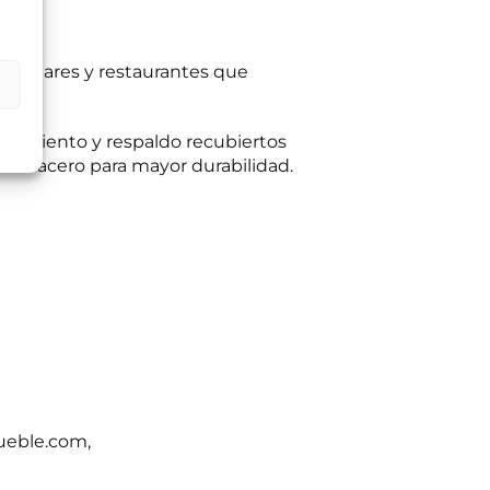
ltas planteadas y,
 para bares y restaurantes que
egitimación del
:
Se conservarán
gaciones legales.
iento en cualquier
tación u oposición
con asiento y respaldo recubiertos
ación adicional:
o de acero para mayor durabilidad.
ueble.com,