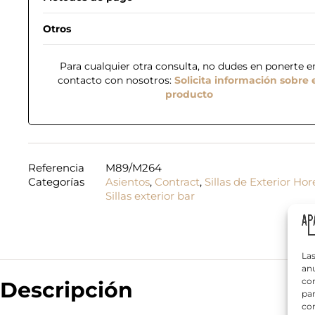
Otros
Para cualquier otra consulta, no dudes en ponerte e
contacto con nosotros:
Solicita información sobre 
producto
n
N
e
o
c
m
e
b
s
Referencia
M89/M264
r
i
Categorías
Asientos
,
Contract
,
Sillas de Exterior Ho
T
e
t
e
Sillas exterior bar
*
a
l
s
é
e
f
l
¿
o
e
Q
n
Las
c
u
o
anu
t
é
*
com
Descripción
r
n
par
ó
e
con
n
c