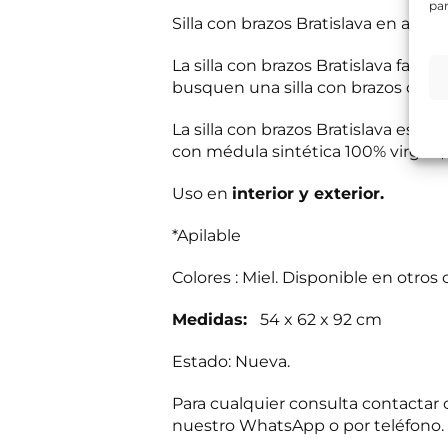
i
par
e
Silla con brazos Bratislava en alum
c
s
Información bás
o
i
Responsable del
*
t
La silla con brazos Bratislava fabr
si el usuario/a 
a
tratamiento:
Int
busquen una silla con brazos cómod
mientras exista 
s
Destinatarios:
Pr
s
momento; derecho 
La silla con brazos Bratislava está
a
a su tratamiento
b
Puede consultar i
con médula sintética 100% virgen, 
e
r
R
Uso en
interior y exterior.
He leído 
?
G
*
P
*Apilable
E
Autorizo 
D
n
*
v
Colores : Miel. Disponible en otros 
í
Solicit
o
Medidas:
54 x 62 x 92 cm
d
e
i
Estado: Nueva.
n
f
Para cualquier consulta contacta
o
nuestro WhatsApp o por teléfono.
c
o