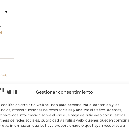
n
el
reca
,
C
o
r
r
Gestionar consentimiento
e
o
e
 cookies de este sitio web se usan para personalizar el contenido y los
l
ncios, ofrecer funciones de redes sociales y analizar el tráfico. Además,
e
partimos información sobre el uso que haga del sitio web con nuestros
c
tners de redes sociales, publicidad y análisis web, quienes pueden combina
t
 otra información que les haya proporcionado o que hayan recopilado a
r