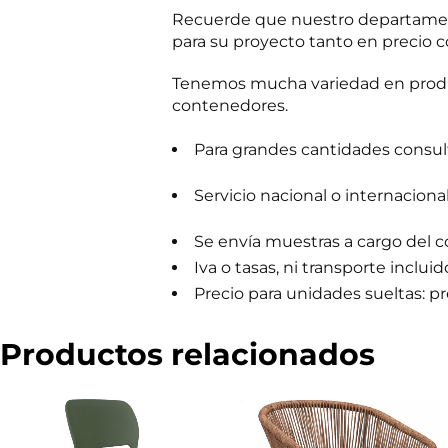
m
Recuerde que nuestro departament
e
para su proyecto tanto en precio c
r
c
i
Tenemos mucha variedad en produc
a
contenedores.
l
Para grandes cantidades consulta
Servicio nacional o internaciona
Se envía muestras a cargo del 
Iva o tasas, ni transporte incluid
Precio para unidades sueltas: pre
Productos relacionados