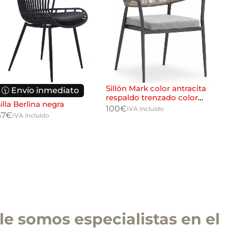
Sillón Mark color antracita
🕦 Envío inmediato

respaldo trenzado color
illa Berlina negra
Sil
arena
100
€
IVA incluido
hos
67
€
IVA incluido
mo
48
e somos especialistas en el