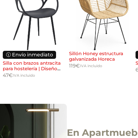
Sillón Honey estructura
🕦 Envío inmediato
galvanizada Horeca
Silla con brazos antracita
S
119
€
IVA incluido
para hostelería | Diseño
moderno interior y exterior
47
€
IVA incluido
En Apartmuebl