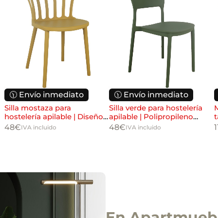
🕦 Envío inmediato
🕦 Envío inmediato
Silla mostaza para
Silla verde para hostelería
M
hostelería apilable | Diseño
apilable | Polipropileno
t
moderno resistente
interior y exterior
h
48
€
48
€
1
IVA incluido
IVA incluido
En Apartmuebl