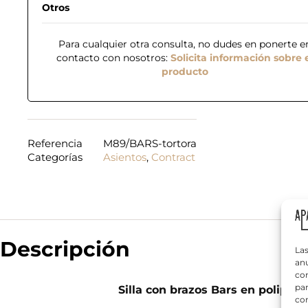
Otros
Para cualquier otra consulta, no dudes en ponerte e
contacto con nosotros:
Solicita información sobre 
producto
N
o
Referencia
M89/BARS-tortora
m
Categorías
Asientos
,
Contract
b
*
r
T
d
e
e
e
*
l
é
f
¿
o
Descripción
Q
n
Las
u
o
anu
é
*
com
n
par
Silla con brazos Bars en poliprop
e
con
c