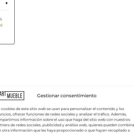
n
el
C
o
r
r
Gestionar consentimiento
e
o
e
 cookies de este sitio web se usan para personalizar el contenido y los
l
ncios, ofrecer funciones de redes sociales y analizar el tráfico. Además,
e
partimos información sobre el uso que haga del sitio web con nuestros
c
tners de redes sociales, publicidad y análisis web, quienes pueden combina
ileno
y fibra de vidrio inyectada a gas.
t
 otra información que les haya proporcionado o que hayan recopilado a
r