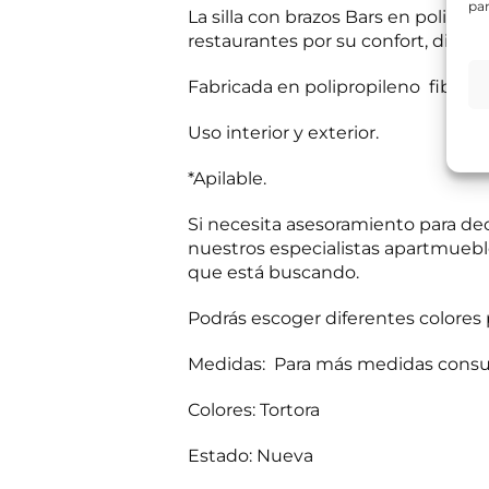
par
e
La silla con brazos Bars en poliprop
s
restaurantes por su confort, diseño
Información bás
i
Responsable del
t
si el usuario/a 
Fabricada en polipropileno fibra i
a
tratamiento:
Int
mientras exista 
s
Destinatarios:
Pr
s
Uso interior y exterior.
momento; derecho 
a
a su tratamiento
b
Puede consultar i
*Apilable.
e
r
R
He leído 
?
Si necesita asesoramiento para dec
G
*
P
nuestros especialistas apartmueble
E
Autorizo 
D
que está buscando.
n
*
v
í
Podrás escoger diferentes colores
Solicit
o
d
Medidas: Para más medidas consul
e
i
Colores: Tortora
n
f
o
Estado: Nueva
c
o