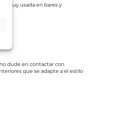
s, es muy usada en bares y
ltas planteadas y,
egitimación del
:
Se conservarán
gaciones legales.
iento en cualquier
tación u oposición
ación adicional:
e no dude en contactar con
teriores que se adapte a el estilo