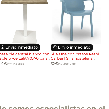
🕦 Envío inmediato
🕦 Envío inmediato

esa pie central blanco con
Silla One con brazos Resol
Sil
ablero werzalit 70x70 para
Garbar | Silla hostelería
hos
ostelería
apilable interior exterior
res
14
€
52
€
48
IVA incluido
IVA incluido
e somos especialistas en el