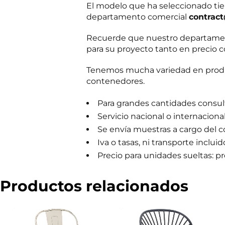
El modelo que ha seleccionado tie
m
e
departamento comercial
contrac
r
c
Recuerde que nuestro departament
i
para su proyecto tanto en precio c
a
l
Tenemos mucha variedad en produc
contenedores.
Para grandes cantidades consulta
Servicio nacional o internaciona
Se envía muestras a cargo del 
Iva o tasas, ni transporte incluid
Precio para unidades sueltas: pre
Productos relacionados