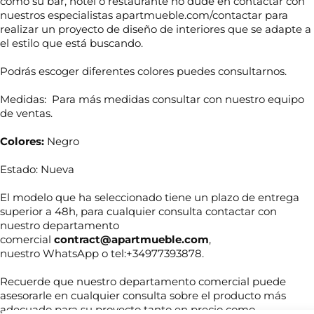
como su bar, hotel o restaurante no dude en contactar con
nuestros especialistas apartmueble.com/contactar para
realizar un proyecto de diseño de interiores que se adapte a
el estilo que está buscando.
Podrás escoger diferentes colores puedes consultarnos.
Medidas: Para más medidas consultar con nuestro equipo
de ventas.
Colores:
Negro
Estado: Nueva
El modelo que ha seleccionado tiene un plazo de entrega
*
superior a 48h, para cualquier consulta contactar con
N
e
o
nuestro departamento
l
m
e
comercial
contract@apartmueble.com
,
b
c
nuestro WhatsApp o tel:+34977393878.
r
t
T
e
r
e
Recuerde que nuestro departamento comercial puede
*
ó
l
asesorarle en cualquier consulta sobre el producto más
n
é
adecuado para su proyecto tanto en precio como
i