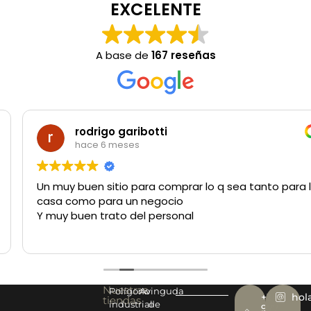
EXCELENTE
A base de
167 reseñas
rodrigo garibotti
hace 6 meses
Un muy buen sitio para comprar lo q sea tanto para la
casa como para un negocio
Y muy buen trato del personal
Nuestras
Polígono
Avinguda
+34
hol
tiendas
industrial
de
977