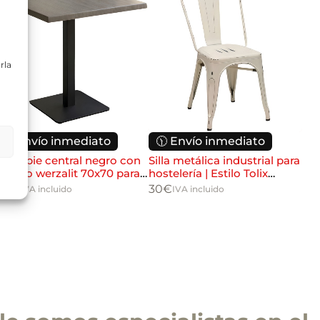
rla
ltas planteadas y,
egitimación del
🕦 Envío inmediato
🕦 Envío inmediato

:
Se conservarán
gaciones legales.
esa pie central negro con
Silla metálica industrial para
Mes
iento en cualquier
tación u oposición
ablero werzalit 70x70 para
hostelería | Estilo Tolix
tab
ación adicional:
ostelería
apilable
hos
10
€
30
€
114
IVA incluido
IVA incluido