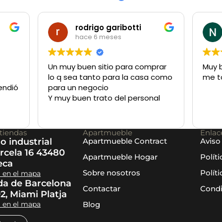
rodrigo garibotti
hace 6 meses
Un muy buen sitio para comprar
Muy 
lo q sea tanto para la casa como
me t
endió
para un negocio
Y muy buen trato del personal
 sofá
tiendas
Apartmueble
Enlace
Muy
o industrial
Apartmueble Contract
Aviso
rcela 16 43480
Apartmueble Hogar
Polít
eca
Sobre nosotros
Polít
a en el mapa
da de Barcelona
Contactar
Condi
92, Miami Platja
a en el mapa
Blog