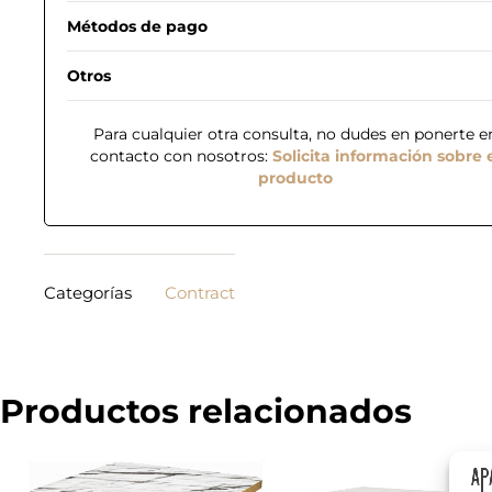
Métodos de pago
Otros
Para cualquier otra consulta, no dudes en ponerte e
contacto con nosotros:
Solicita información sobre 
producto
Categorías
Contract
N
o
m
b
Productos relacionados
r
T
e
e
*
l
é
*