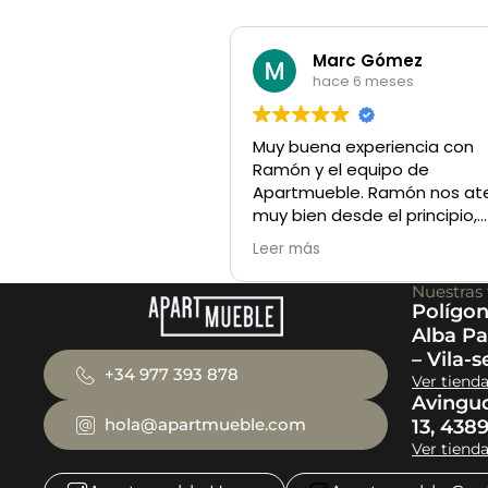
Marc Gómez
hace 6 meses
Muy buena experiencia con
Ramón y el equipo de
Apartmueble. Ramón nos at
muy bien desde el principio,
siempre atento y cercano,
Leer más
ayudándonos a encontrar el
que buscábamos sin prisas.
Nuestras 
Servicio y trato excelentes. 
Polígon
recomendable.
Alba Pa
– Vila-s
+34 977 393 878
Ver tiend
Avingu
hola@apartmueble.com
13, 438
Ver tiend