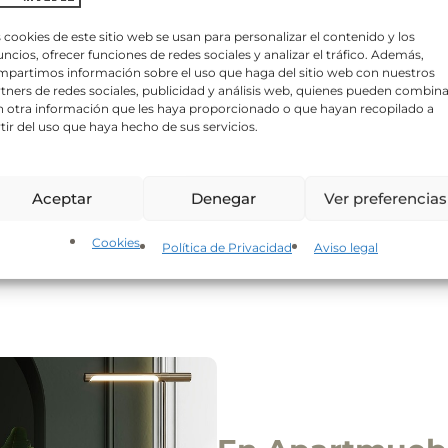
e
o
e
 cookies de este sitio web se usan para personalizar el contenido y los
l
ncios, ofrecer funciones de redes sociales y analizar el tráfico. Además,
e
partimos información sobre el uso que haga del sitio web con nuestros
c
tners de redes sociales, publicidad y análisis web, quienes pueden combina
t
 otra información que les haya proporcionado o que hayan recopilado a
r
tir del uso que haya hecho de sus servicios.
ó
n
ica sobre protección de datos
i
 tratamiento:
APARTMUEBLE, S.L.
Finalidad del tratamiento:
Gestionar las consu
lo autoriza, enviar newsletters, comunicaciones comerciales y promociones.
L
c
🕦 Envío inmediato
🕦 Envío inmediato
Aceptar
Denegar
Ver preferencias
erés legítimo y consentimiento del interesado/a.
Conservación de los datos
o
un interés mutuo o durante el tiempo necesario para el cumplimiento de las obli
*
Silla de madera estilo
Taburete tipo Eames para
M
estadores de servicios o colaboradores.
Derechos:
Derecho a retirar el consentim
de acceso, rectificación, portabilidad y supresión de sus datos; así como a la limi
Thonet para hostelería |
hostelería de Resinas Olot
t
Cookies
Política de Privacidad
Aviso legal
. Para ejercer estos derechos, puede contactar en: hola@apartmueble.com
Inform
Diseño clásico interior
h
54
€
181
€
45
€
1
IVA incluido
IVA incluido
nformación adicional en nuestra
Política de privacidad
.
y acepto la
Política de privacidad
.
el envío de información comercial y del boletín de noticias.
ar información