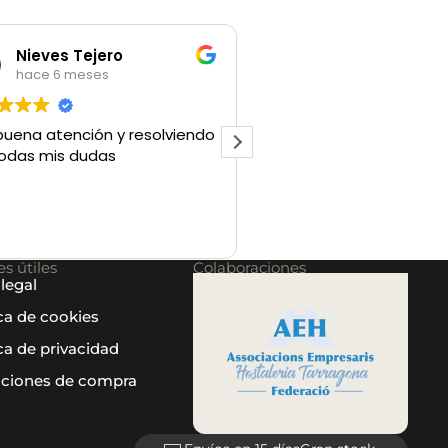
Nieves Tejero
hace 6 meses
hace 6 meses
buena atención y resolviendo
Excelente trato, te ori
odas mis dudas
bien y te dan varias po
de calidades y precios
tengas la mejor opción q
ajuste a tu presupuest
Leer más
s útiles
Colaboraciones
 legal
ica de cookies
ica de privacidad
ciones de compra