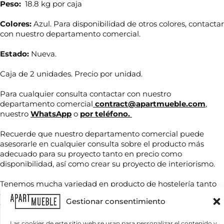
Peso:
18.8 kg por caja
Colores:
Azul. Para disponibilidad de otros colores, contactar
con nuestro departamento comercial.
Estado:
Nueva.
Caja de 2 unidades. Precio por unidad.
Para cualquier consulta contactar con nuestro
departamento comercial
contract@apartmueble.com
,
nuestro
WhatsApp
o
por teléfono.
N
o
m
Recuerde que nuestro departamento comercial puede
b
asesorarle en cualquier consulta sobre el producto más
e
r
adecuado para su proyecto tanto en precio como
T
l
e
disponibilidad, así como crear su proyecto de interiorismo.
e
e
*
l
c
é
t
Tenemos mucha variedad en producto de hostelería tanto
f
r
de importación como nacional, por compra unitaria o de
C
o
ó
Gestionar consentimiento
contenedores.
o
n
n
r
o
i
r
Las cookies de este sitio web se usan para personalizar el contenido y