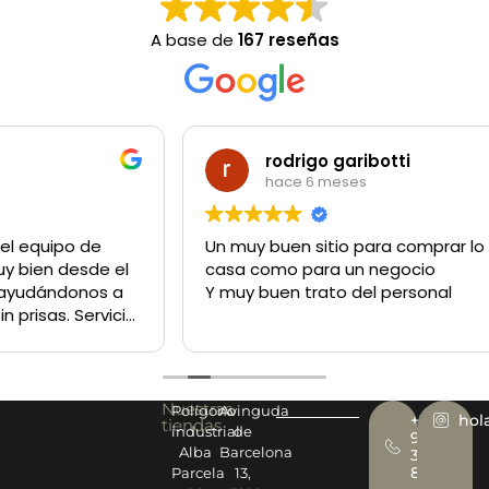
A base de
167 reseñas
rodrigo garibotti
hace 6 meses
Un muy buen sitio para comprar lo q sea tanto para la
casa como para un negocio
Y muy buen trato del personal
Nuestras
Polígono
Avinguda
+34
hol
tiendas
industrial
de
977
Alba
Barcelona
393
878
Parcela
13,