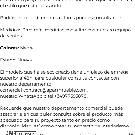
el estilo que está buscando.
Podrás escoger diferentes colores puedes consultarnos.
Medidas: Para más medidas consultar con nuestro equipo
de ventas.
Colores:
Negra
Estado: Nueva
El modelo que ha seleccionado tiene un plazo de entrega
superior a 48h, para cualquier consulta contactar con
D
nuestro departamento
N
i
o
comercial contract@apartmueble.com,
s
m
e
nuestro WhatsApp o tel:+34977393878.
b
ñ
r
o
Recuerde que nuestro departamento comercial puede
T
e
s
e
asesorarle en cualquier consulta sobre el producto más
*
a
l
adecuado para su proyecto tanto en precio como
b
é
disponibilidad, así como crear su proyecto de interiorismo.
e
f
r
C
o