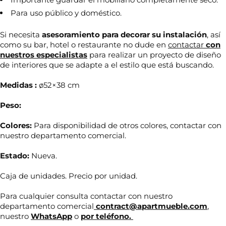
Para uso público y doméstico.
Si necesita
asesoramiento para decorar su
instalación
, así
como su bar, hotel o restaurante no dude en
contactar
con
nuestros especialistas
para realizar un proyecto de diseño
de interiores que se adapte a el estilo que está buscando.
Medidas :
ø52×38 cm
Peso:
Colores:
Para disponibilidad de otros colores, contactar con
nuestro departamento comercial.
Estado:
Nueva.
N
Caja de unidades. Precio por unidad.
o
m
Para cualquier consulta contactar con nuestro
b
departamento comercial
contract@apartmueble.com
,
r
T
e
nuestro
WhatsApp
o
por teléfono.
e
*