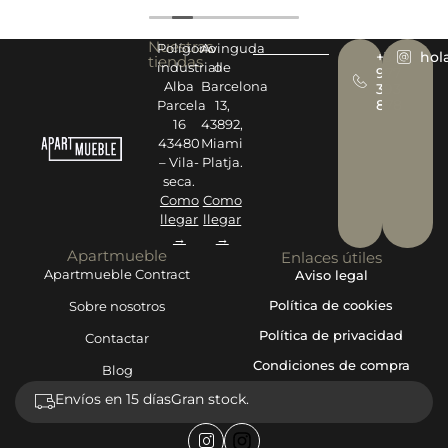
Nuestras
Polígono
Avinguda
+34
hol
tiendas
industrial
de
977
Alba
Barcelona
393
878
Parcela
13,
16
43892,
43480
Miami
– Vila-
Platja.
seca.
Como
Como
llegar
llegar
→
→
Apartmueble
Enlaces útiles
Apartmueble Contract
Aviso legal
Política de cookies
Sobre nosotros
Política de privacidad
Contactar
Condiciones de compra
Blog
Envíos en 15 días
Gran stock.