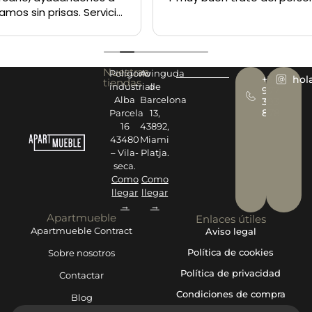
Nuestras
Polígono
Avinguda
+34
hol
tiendas
industrial
de
977
Alba
Barcelona
393
878
Parcela
13,
16
43892,
43480
Miami
– Vila-
Platja.
seca.
Como
Como
llegar
llegar
→
→
Apartmueble
Enlaces útiles
Apartmueble Contract
Aviso legal
Política de cookies
Sobre nosotros
Política de privacidad
Contactar
Condiciones de compra
Blog