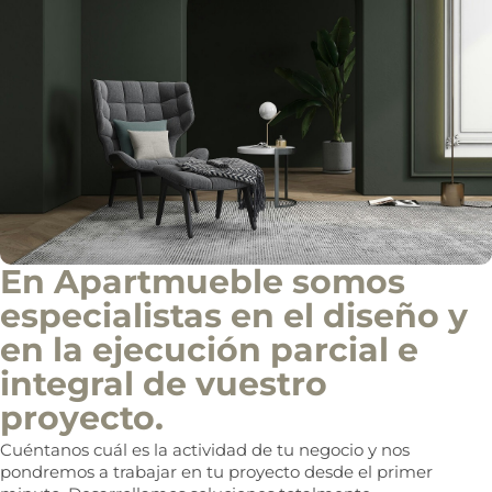
l
En Apartmueble somos
especialistas en el diseño y
en la ejecución parcial e
integral de vuestro
proyecto.
Cuéntanos cuál es la actividad de tu negocio y nos
pondremos a trabajar en tu proyecto desde el primer