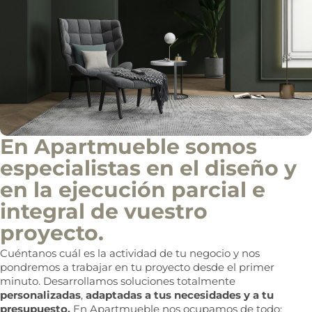
n
f
o
c
o
m
e
r
c
i
a
l
En Apartmueble somos
especialistas en el diseño y
en la ejecución parcial e
integral de vuestro
proyecto.
Cuéntanos cuál es la actividad de tu negocio y nos
pondremos a trabajar en tu proyecto desde el primer
minuto. Desarrollamos soluciones totalmente
personalizadas
,
adaptadas a tus necesidades y a tu
presupuesto.
En Apartmueble nos ocupamos de todo: