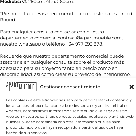
Medidas:
Ø: 250cm. Alto: 260cm.
*Pie no incluido. Base recomendada para este parasol mod.
Round.
Para cualquier consulta contactar con nuestro
N
departamento comercial contract@apartmueble.com,
o
nuestro whatsapp o teléfono +34 977 393 878.
m
b
¿
Recuerde que nuestro departamento comercial puede
r
T
Q
e
asesorarle en cualquier consulta sobre el producto más
e
u
*
adecuado para su proyecto tanto en precio como en
l
é
disponibilidad, así como crear su proyecto de interiorismo.
é
N
Tenemos mucha variedad en producto de hostelería tanto
f
o
C
o
de importación como nacional, por compra unitaria o de
m
Gestionar consentimiento
o
n
b
contenedores.
r
o
r
Para grandes cantidades consultar precio final.
r
Las cookies de este sitio web se usan para personalizar el contenido y
*
e
Se envía muestras a cargo del comprador.
e
los anuncios, ofrecer funciones de redes sociales y analizar el tráfico.
N
¿
o
Iva , tasas y transporte no incluido.
Además, compartimos información sobre el uso que haga del sitio
o
Q
e
Precio para unidades sueltas: precio de tarifa.
web con nuestros partners de redes sociales, publicidad y análisis web,
m
u
l
b
quienes pueden combinarla con otra información que les haya
é
e
r
proporcionado o que hayan recopilado a partir del uso que haya
n
c
Productos relacionados
e
hecho de sus servicios.
e
t