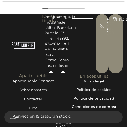
Nuestras
Polígono
Avinguda
+34
hol
tiendas
industrial
de
977
Alba
Barcelona
393
878
Parcela
13,
16
43892,
43480
Miami
– Vila-
Platja.
seca.
Como
Como
llegar
llegar
→
→
Apartmueble
Enlaces útiles
Apartmueble Contract
Aviso legal
Política de cookies
Sobre nosotros
Política de privacidad
Contactar
Condiciones de compra
Blog
Envíos en 15 días
Gran stock.