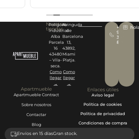
Nuestras
Polígono
Avinguda
+34
hol
tiendas
industrial
de
977
Alba
Barcelona
393
878
Parcela
13,
16
43892,
43480
Miami
– Vila-
Platja.
seca.
Como
Como
llegar
llegar
→
→
Apartmueble
Enlaces útiles
Apartmueble Contract
Aviso legal
Política de cookies
Sobre nosotros
Política de privacidad
Contactar
Condiciones de compra
Blog
Envíos en 15 días
Gran stock.