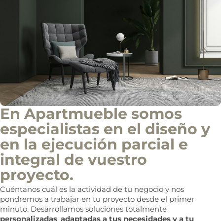
i
n
f
o
c
o
m
e
r
c
i
a
l
En Apartmueble somos
especialistas en el diseño y
en la ejecución parcial e
integral de vuestro
proyecto.
Cuéntanos cuál es la actividad de tu negocio y nos
pondremos a trabajar en tu proyecto desde el primer
minuto. Desarrollamos soluciones totalmente
personalizadas
,
adaptadas a tus necesidades y a tu