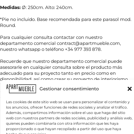
Medidas:
Ø: 250cm. Alto: 240cm.
*Pie no incluido. Base recomendada para este parasol mod.
Round.
E
Para cualquier consulta contactar con nuestro
N
n
o
departamento comercial contract@apartmueble.com,
v
m
í
nuestro whatsapp o teléfono +34 977 393 878.
b
o
r
C
Recuerde que nuestro departamento comercial puede
T
e
o
e
asesorarle en cualquier consulta sobre el producto más
*
r
l
adecuado para su proyecto tanto en precio como en
r
é
disponibilidad, así como crear su proyecto de interiorismo.
e
f
o
Tenemos mucha variedad en producto de hostelería tanto
C
o
Gestionar consentimiento
o
de importación como nacional, por compra unitaria o de
n
r
contenedores.
o
r
Las cookies de este sitio web se usan para personalizar el contenido y
*
Para grandes cantidades consultar precio final.
e
los anuncios, ofrecer funciones de redes sociales y analizar el tráfico.
Se envía muestras a cargo del comprador.
¿
o
Además, compartimos información sobre el uso que haga del sitio
Q
Iva , tasas y transporte no incluido.
e
web con nuestros partners de redes sociales, publicidad y análisis web,
u
Precio para unidades sueltas: precio de tarifa.
l
quienes pueden combinarla con otra información que les haya
é
e
proporcionado o que hayan recopilado a partir del uso que haya
n
c