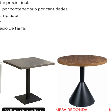
r precio final.
l, por contenedor o por cantidades.
comprador.
o.
cio de tarifa.
MESA REDONDA
🕦 Envío inmediato