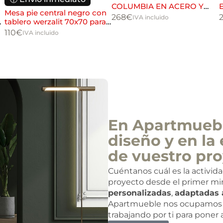
COLUMBIA EN ACERO Y
Mesa pie central negro con
WERZALIT
268
€
IVA incluido
tablero werzalit 70x70 para
hostelería
110
€
IVA incluido
En Apartmuebl
diseño y en la 
de vuestro pro
Cuéntanos cuál es la activid
proyecto desde el primer mi
personalizadas
,
adaptadas 
Apartmueble nos ocupamos 
trabajando por ti para poner