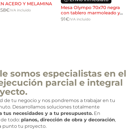
EN ACERO Y MELAMINA
61
Mesa Olympo 70x70 negra
258
€
IVA incluido
con tablero marmoleado y
canto dorado para
91
€
IVA incluido
hostelería
e somos especialistas en el
ejecución parcial e integral
yecto.
ad de tu negocio y nos pondremos a trabajar en tu
nuto. Desarrollamos soluciones totalmente
a tus necesidades y a tu presupuesto.
En
de todo:
planos, dirección de obra y decoración
,
 a punto tu proyecto.