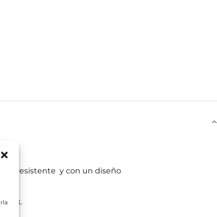
 Oak.
mesa resistente y con un diseño
k Oak.
rla