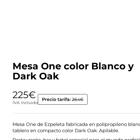
Mesa One color Blanco y
Dark Oak
225
€
Precio tarifa:
264€
IVA incluido
Mesa One de Ezpeleta fabricada en polipropileno blan
tablero en compacto color Dark Oak. Apilable.
Restaurante, bar y hotel especial para el mundo profesi