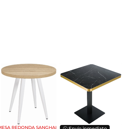
MESA REDONDA SANGHAI
ME
🕦 Envío inmediato