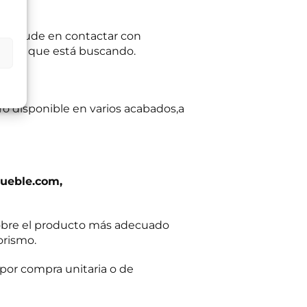
ltas planteadas y,
e no dude en contactar con
egitimación del
 estilo que está buscando.
:
Se conservarán
gaciones legales.
iento en cualquier
tación u oposición
ación adicional:
ro disponible en varios acabados,a
ueble.com,
obre el producto más adecuado
orismo.
por compra unitaria o de