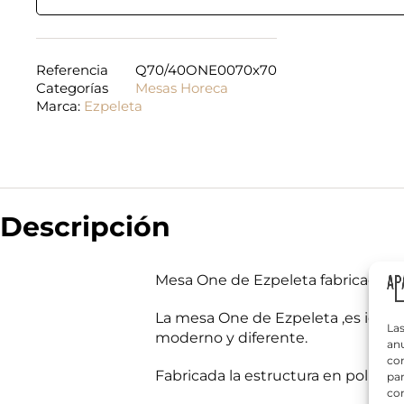
Referencia
Q70/40ONE0070x70
Categorías
Mesas Horeca
Marca:
Ezpeleta
N
o
m
b
Descripción
r
T
e
e
*
l
Mesa One de Ezpeleta fabricada en
é
f
¿
o
La mesa One de Ezpeleta ,es ideal
Q
n
Las
moderno y diferente.
u
o
anu
é
*
com
n
Fabricada la estructura en polipro
par
e
con
c