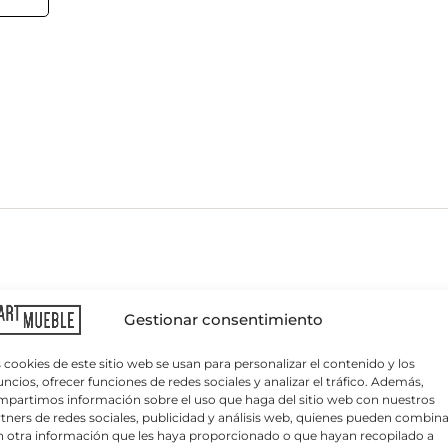
C
o
r
 polipropileno blanco y tablero en compacto color Dark
r
Gestionar consentimiento
e
o
 para bares, restaurantes y cafeterías que busquen una 
e
 cookies de este sitio web se usan para personalizar el contenido y los
l
ncios, ofrecer funciones de redes sociales y analizar el tráfico. Además,
e
partimos información sobre el uso que haga del sitio web con nuestros
c
pileno color blanco y el tablero en compacto en color Dar
tners de redes sociales, publicidad y análisis web, quienes pueden combina
t
 otra información que les haya proporcionado o que hayan recopilado a
r