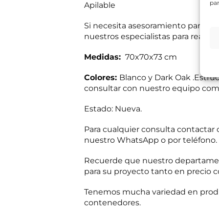
par
Apilable
e
s
Información bás
i
Responsable del
Si necesita asesoramiento para dec
t
si el usuario/a 
nuestros especialistas para realiza
a
tratamiento:
Int
mientras exista 
s
Destinatarios:
Pr
s
Medidas:
70x70x73 cm
momento; derecho 
a
a su tratamiento
b
Puede consultar i
Colores:
Blanco y Dark Oak .Estruc
e
N
consultar con nuestro equipo come
r
R
He leído 
o
?
G
m
*
Estado: Nueva.
P
b
E
Autorizo 
D
r
n
*
e
Para cualquier consulta contacta
v
*
nuestro WhatsApp o por teléfono.
í
*
Solicit
o
d
Recuerde que nuestro departament
e
para su proyecto tanto en precio c
i
n
Tenemos mucha variedad en produc
f
o
contenedores.
c
o