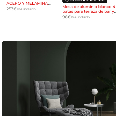
ACERO Y MELAMINA
con
Mesa de aluminio blanco 4
COLOR ÉBANO
253
€
IVA incluido
patas para terraza de bar y
restaurante
96
€
IVA incluido