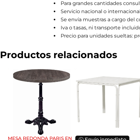
Para grandes cantidades consulta
m
e
Servicio nacional o internaciona
r
Se envía muestras a cargo del 
c
i
Iva o tasas, ni transporte incluid
a
Precio para unidades sueltas: pre
l
Productos relacionados
MESA REDONDA PARIS EN
🕦 Envío inmediato