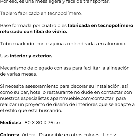
Por ello, es una mesa ligera y fácil de transportar.
Tablero fabricado en tecnopolímero.
Base formada por cuatro pies
fabricada en tecnopolímero
reforzado con fibra de vidrio.
Tubo cuadrado con esquinas redondeadas en aluminio.
Uso
interior y exterior.
Mecanismo de plegado con asa para facilitar la alineación
de varias mesas.
Si necesita asesoramiento para decorar su instalación, así
como su bar, hotel o restaurante no dude en contactar con
nuestros especialistas apartmueble.com/contactar para
realizar un proyecto de diseño de interiores que se adapte a
el estilo que está buscando.
Medidas:
80 X 80 X 76 cm.
N
o
m
Colores:
tórtora . Disponible en otros colores : Lino y