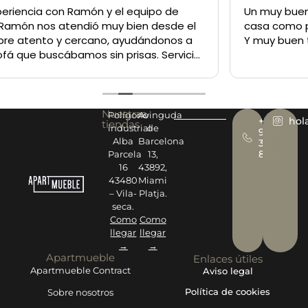
Un muy buen sitio para comprar lo q sea tanto para la
casa como para un negocio
Y muy buen trato del personal
Nuestras
Polígono
Avinguda
+34
hol
tiendas
industrial
de
977
Alba
Barcelona
393
878
Parcela
13,
16
43892,
43480
Miami
– Vila-
Platja.
seca.
Como
Como
llegar
llegar
→
→
Apartmueble
Enlaces útiles
Apartmueble Contract
Aviso legal
Política de cookies
Sobre nosotros