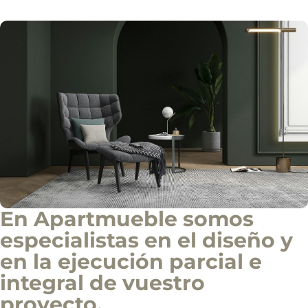
i
a
l
En Apartmueble somos
especialistas en el diseño y
en la ejecución parcial e
integral de vuestro
proyecto.