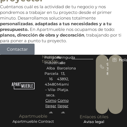
Cuéntanos cuál es la actividad de tu negocio y nos
pondremos a trabajar en tu proyecto desde el primer
minuto. Desarrollamos soluciones totalmente
personalizadas
,
adaptadas a tus necesidades y a tu
presupuesto.
En Apartmueble nos ocupamos de todo:
planos, dirección de obra y decoración
, trabajando por ti
para poner a punto tu proyecto.
Contactar
Nuestras
Polígono
Avinguda
+34
hol
tiendas
industrial
de
977
Alba
Barcelona
393
878
Parcela
13,
16
43892,
43480
Miami
– Vila-
Platja.
seca.
Como
Como
llegar
llegar
→
→
Apartmueble
Enlaces útiles
Apartmueble Contract
Aviso legal