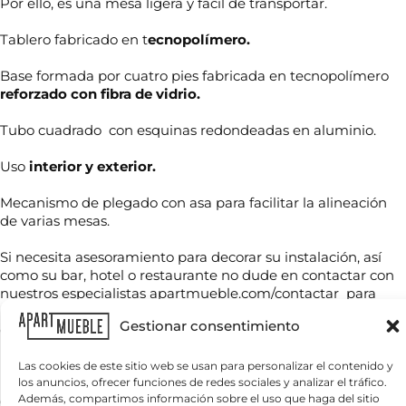
Por ello, es una mesa ligera y fácil de transportar.
Tablero fabricado en t
ecnopolímero.
Base formada por cuatro pies fabricada en tecnopolímero
reforzado con fibra de vidrio.
Tubo cuadrado con esquinas redondeadas en aluminio.
Uso
interior y exterior.
N
o
Mecanismo de plegado con asa para facilitar la alineación
m
b
de varias mesas.
r
T
e
Si necesita asesoramiento para decorar su instalación, así
e
*
como su bar, hotel o restaurante no dude en contactar con
l
é
nuestros especialistas apartmueble.com/contactar para
f
realizar un proyecto de diseño de interiores que se adapte a
C
o
Gestionar consentimiento
el estilo que está buscando.
o
n
r
o
r
Medidas:
80 X 80 X 76 cm.
Las cookies de este sitio web se usan para personalizar el contenido y
*
*
e
los anuncios, ofrecer funciones de redes sociales y analizar el tráfico.
¿
*
o
Además, compartimos información sobre el uso que haga del sitio
Colores
: Antracita . Disponible en otros colores : Tórtora y
Q