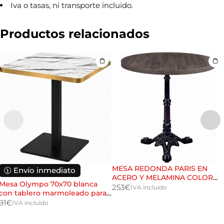
í
Iva o tasas, ni transporte incluido.
o
Solicitar información
d
e
Productos relacionados
i
n
f
o
c
o
m
e
r
c
i
a
l
MESA REDONDA PARIS EN
🕦 Envío inmediato
ACERO Y MELAMINA COLOR
Mesa Olympo 70x70 blanca
ÉBANO
253
€
IVA incluido
con tablero marmoleado para
hostelería
91
€
IVA incluido