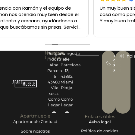
Un muy buen sitio para comprar lo q sea tanto para la
casa como para un negocio
Y muy buen trato del personal
Nuestras
Polígono
Avinguda
+34
hol
tiendas
industrial
de
977
Alba
Barcelona
393
878
Parcela
13,
16
43892,
43480
Miami
– Vila-
Platja.
seca.
Como
Como
llegar
llegar
→
→
Apartmueble
Enlaces útiles
Apartmueble Contract
Aviso legal
Política de cookies
Sobre nosotros