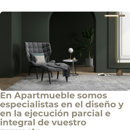
o
Solicitar información
d
e
i
n
f
o
c
o
m
e
r
c
i
a
l
En Apartmueble somos
especialistas en el diseño y
en la ejecución parcial e
integral de vuestro