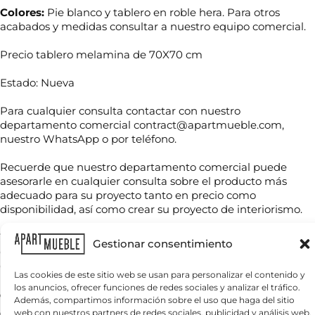
Colores:
Pie blanco y tablero en roble hera. Para otros
acabados y medidas consultar a nuestro equipo comercial.
Precio tablero melamina de 70X70 cm
Estado: Nueva
Para cualquier consulta contactar con nuestro
*
departamento comercial contract@apartmueble.com,
N
T
o
nuestro WhatsApp o por teléfono.
e
m
l
b
é
Recuerde que nuestro departamento comercial puede
r
f
asesorarle en cualquier consulta sobre el producto más
T
e
o
e
adecuado para su proyecto tanto en precio como
*
n
l
disponibilidad, así como crear su proyecto de interiorismo.
o
é
R
f
G
Tenemos mucha variedad en producto de hostelería tanto
C
o
Gestionar consentimiento
P
o
de importación como nacional, por compra unitaria o de
n
D
r
o
contenedores.
r
Las cookies de este sitio web se usan para personalizar el contenido y
*
e
los anuncios, ofrecer funciones de redes sociales y analizar el tráfico.
¿
Para grandes cantidades consultar precio final.
o
Además, compartimos información sobre el uso que haga del sitio
Q
e
Servicio nacional o internacional, por contenedor o por
web con nuestros partners de redes sociales, publicidad y análisis web,