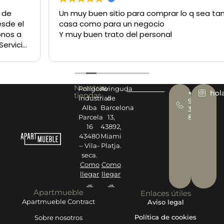
Un muy buen sitio para comprar lo q sea tanto para la
casa como para un negocio
Y muy buen trato del personal
Nuestras
Polígono
Avinguda
+34
hol
tiendas
industrial
de
977
Alba
Barcelona
393
878
Parcela
13,
16
43892,
43480
Miami
– Vila-
Platja.
seca.
Como
Como
llegar
llegar
→
→
Apartmueble
Enlaces útiles
Apartmueble Contract
Aviso legal
Política de cookies
Sobre nosotros