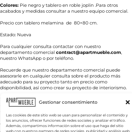
Colores:
Pie negro y tablero en roble joplin .Para otros
acabados y medidas consultar a nuestro equipo comercial.
Precio con tablero melamina de 80×80 cm.
Estado: Nueva
Para cualquier consulta contactar con nuestro
departamento comercial
N
contract@apartmueble.com
,
o
nuestro WhatsApp o por teléfono.
m
b
Recuerde que nuestro departamento comercial puede
r
asesorarle en cualquier consulta sobre el producto más
T
e
e
adecuado para su proyecto tanto en precio como
*
l
disponibilidad, así como crear su proyecto de interiorismo.
é
f
Tenemos mucha variedad en producto de hostelería tanto
C
o
Gestionar consentimiento
o
de importación como nacional, por compra unitaria o de
n
r
o
contenedores.
r
Las cookies de este sitio web se usan para personalizar el contenido y
*
e
los anuncios, ofrecer funciones de redes sociales y analizar el tráfico.
¿
Para grandes cantidades consultar precio final.
o
Además, compartimos información sobre el uso que haga del sitio
Q
e
Servicio nacional o internacional, por contenedor o por
web con nuestros partners de redes sociales, publicidad y análisis web,