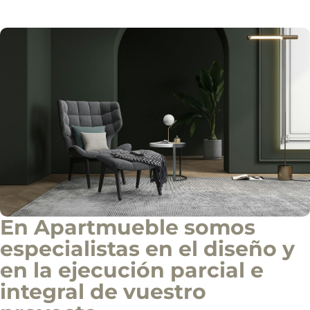
o
o
Solicitar información
d
e
i
n
f
o
c
o
m
e
r
c
i
a
l
En Apartmueble somos
especialistas en el diseño y
en la ejecución parcial e
integral de vuestro