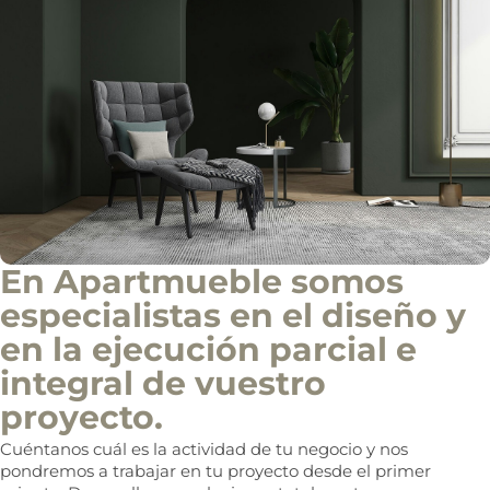
e
i
n
f
o
c
o
m
e
r
c
i
a
l
En Apartmueble somos
especialistas en el diseño y
en la ejecución parcial e
integral de vuestro
proyecto.
Cuéntanos cuál es la actividad de tu negocio y nos
pondremos a trabajar en tu proyecto desde el primer