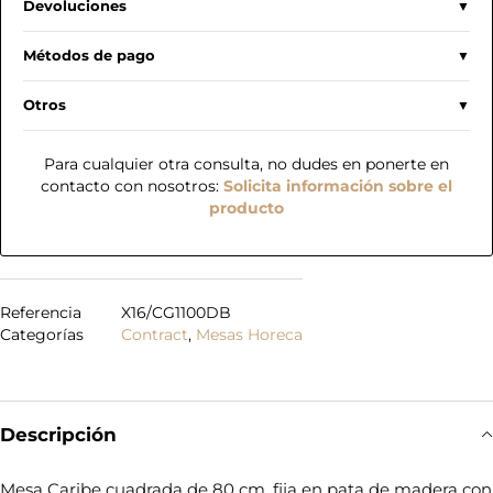
Devoluciones
Métodos de pago
Otros
Para cualquier otra consulta, no dudes en ponerte en
contacto con nosotros:
Solicita información sobre el
producto
Referencia
X16/CG1100DB
Categorías
Contract
,
Mesas Horeca
Descripción
Mesa Caribe cuadrada de 80 cm, fija en pata de madera con