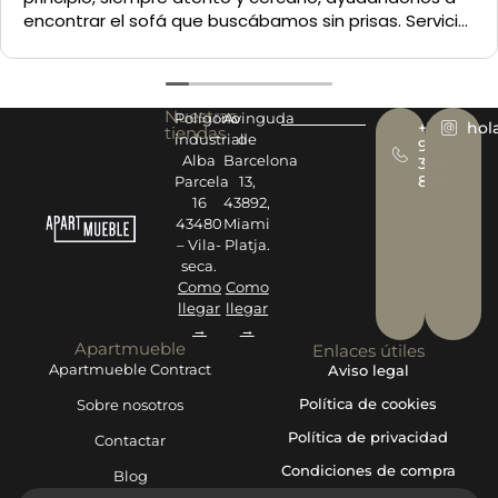
Nuestras
Polígono
Avinguda
+34
hol
tiendas
industrial
de
977
Alba
Barcelona
393
878
Parcela
13,
16
43892,
43480
Miami
– Vila-
Platja.
seca.
Como
Como
llegar
llegar
→
→
Apartmueble
Enlaces útiles
Apartmueble Contract
Aviso legal
Política de cookies
Sobre nosotros
Política de privacidad
Contactar
Condiciones de compra
Blog