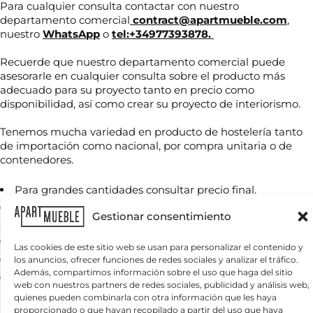
Para cualquier consulta contactar con nuestro
departamento comercial
contract@apartmueble.com
,
nuestro
WhatsApp
o
tel:+34977393878.
Recuerde que nuestro departamento comercial puede
asesorarle en cualquier consulta sobre el producto más
adecuado para su proyecto tanto en precio como
N
disponibilidad, así como crear su proyecto de interiorismo.
o
m
Tenemos mucha variedad en producto de hostelería tanto
b
de importación como nacional, por compra unitaria o de
r
T
e
contenedores.
e
*
l
Para grandes cantidades consultar precio final.
é
f
Servicio nacional o internacional, por contenedor o por
C
o
Gestionar consentimiento
o
cantidades.
n
r
o
Se envía muestras a cargo del comprador.
r
Las cookies de este sitio web se usan para personalizar el contenido y
*
e
Iva o tasas, ni transporte incluido.
los anuncios, ofrecer funciones de redes sociales y analizar el tráfico.
¿
o
Además, compartimos información sobre el uso que haga del sitio
Precio para unidades sueltas:
Q
precio de tarifa.
e
web con nuestros partners de redes sociales, publicidad y análisis web,
u
l
quienes pueden combinarla con otra información que les haya
é
e
proporcionado o que hayan recopilado a partir del uso que haya
n