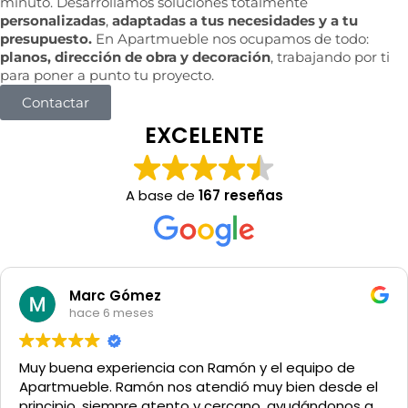
minuto. Desarrollamos soluciones totalmente
personalizadas
,
adaptadas a tus necesidades y a tu
presupuesto.
En Apartmueble nos ocupamos de todo:
planos, dirección de obra y decoración
, trabajando por ti
para poner a punto tu proyecto.
Contactar
EXCELENTE
A base de
167 reseñas
rodrigo garibotti
hace 6 meses
Un muy buen sitio para comprar lo q sea tanto para la
casa como para un negocio
Y muy buen trato del personal