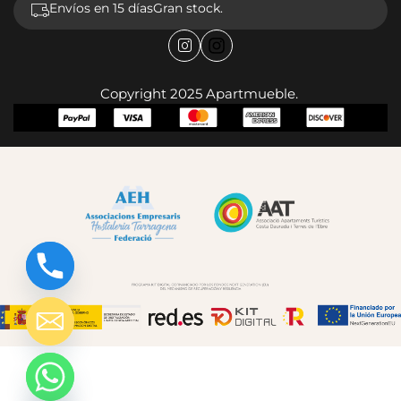
Envíos en 15 días
Gran stock.
Copyright 2025 Apartmueble.
chaty
Hide