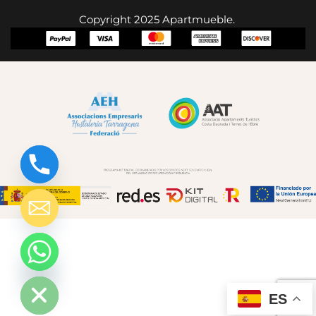
Copyright 2025 Apartmueble.
chaty
Hide
ES