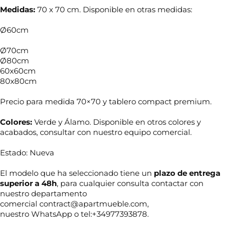
Medidas:
70 x 70 cm. Disponible en otras medidas:
Ø60cm
Ø70cm
Ø80cm
60x60cm
80x80cm
Precio para medida 70×70 y tablero compact premium.
Colores:
Verde y Álamo. Disponible en otros colores y
acabados, consultar con nuestro equipo comercial.
Estado: Nueva
N
El modelo que ha seleccionado tiene un
plazo de entrega
o
superior a 48h
, para cualquier consulta contactar con
m
nuestro departamento
b
comercial contract@apartmueble.com,
r
T
e
nuestro WhatsApp o tel:+34977393878.
e
*
l