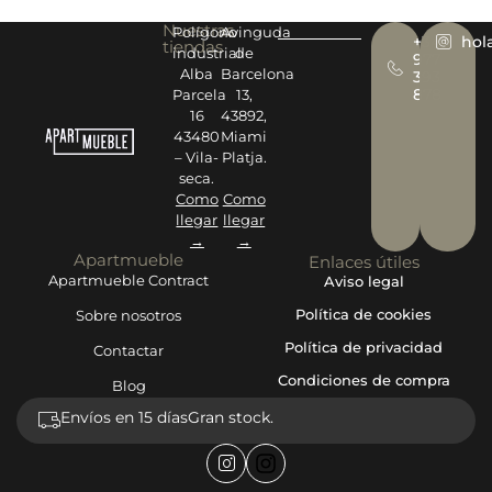
Nuestras
Polígono
Avinguda
+34
hol
tiendas
industrial
de
977
Alba
Barcelona
393
878
Parcela
13,
16
43892,
43480
Miami
– Vila-
Platja.
seca.
Como
Como
llegar
llegar
→
→
Apartmueble
Enlaces útiles
Apartmueble Contract
Aviso legal
Política de cookies
Sobre nosotros
Política de privacidad
Contactar
Condiciones de compra
Blog
Envíos en 15 días
Gran stock.