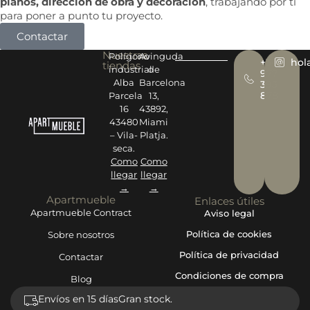
planos, dirección de obra y decoración
, trabajando por ti
para poner a punto tu proyecto.
Contactar
Nuestras
Polígono
Avinguda
+34
hol
tiendas
industrial
de
977
Alba
Barcelona
393
878
Parcela
13,
16
43892,
43480
Miami
– Vila-
Platja.
seca.
Como
Como
llegar
llegar
→
→
Apartmueble
Enlaces útiles
Apartmueble Contract
Aviso legal
Política de cookies
Sobre nosotros
Política de privacidad
Contactar
Condiciones de compra
Blog
Envíos en 15 días
Gran stock.