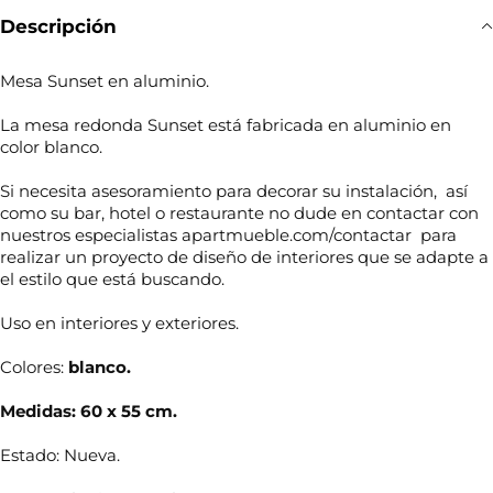
Descripción
Mesa Sunset en aluminio.
La mesa redonda Sunset está fabricada en aluminio en
color blanco.
Si necesita asesoramiento para decorar su instalación, así
como su bar, hotel o restaurante no dude en contactar con
nuestros especialistas apartmueble.com/contactar para
realizar un proyecto de diseño de interiores que se adapte a
el estilo que está buscando.
Uso en interiores y exteriores.
Colores:
blanco.
N
o
Medidas: 60 x 55 cm.
m
b
r
Estado: Nueva.
T
e
e
*