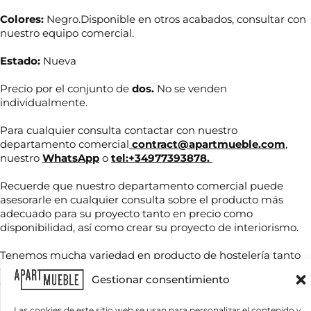
Colores:
Negro.Disponible en otros acabados, consultar con
nuestro equipo comercial.
Estado:
Nueva
Precio por el conjunto de
dos.
No se venden
individualmente.
Para cualquier consulta contactar con nuestro
departamento comercial
contract@apartmueble.com
,
nuestro
WhatsApp
o
tel:+34977393878.
N
o
m
Recuerde que nuestro departamento comercial puede
b
asesorarle en cualquier consulta sobre el producto más
r
adecuado para su proyecto tanto en precio como
T
e
disponibilidad, así como crear su proyecto de interiorismo.
e
*
l
é
Tenemos mucha variedad en producto de hostelería tanto
f
de importación como nacional, por compra unitaria o de
C
o
Gestionar consentimiento
contenedores.
o
n
r
o
r
Las cookies de este sitio web se usan para personalizar el contenido y