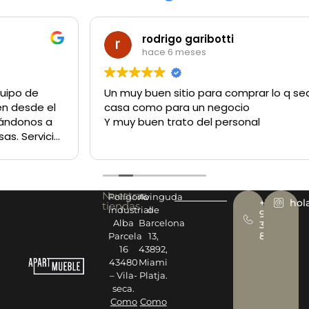
rodrigo garibotti
hace 6 meses
Un muy buen sitio para comprar lo q sea tanto para la
casa como para un negocio
Y muy buen trato del personal
Nuestras
Polígono
Avinguda
+34
hol
tiendas
industrial
de
977
Alba
Barcelona
393
878
Parcela
13,
16
43892,
43480
Miami
– Vila-
Platja.
seca.
Como
Como