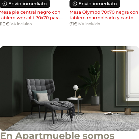
r
🕦 Envío inmediato
🕦 Envío inmediato
n
*
boletín de noticias.
r
v
e
Mesa pie central negro con
Mesa Olympo 70x70 negra con
í
o
tablero werzalit 70x70 para
tablero marmoleado y canto
o
Solicitar información
hostelería
dorado para hostelería
110
€
91
€
IVA incluido
IVA incluido
d
e
i
n
f
o
c
o
m
e
r
c
i
a
l
En Apartmueble somos