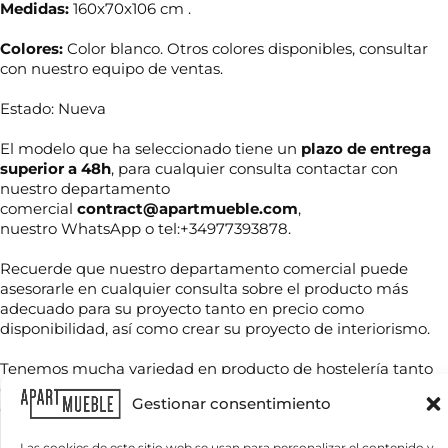
Medidas:
160x70x106 cm .
Colores:
Color blanco. Otros colores disponibles, consultar
con nuestro equipo de ventas.
Estado: Nueva
El modelo que ha seleccionado tiene un
plazo de entrega
superior a 48h
, para cualquier consulta contactar con
nuestro departamento
comercial
contract@apartmueble.com
,
nuestro WhatsApp o tel:+34977393878.
N
o
m
Recuerde que nuestro departamento comercial puede
b
asesorarle en cualquier consulta sobre el producto más
r
adecuado para su proyecto tanto en precio como
T
e
disponibilidad, así como crear su proyecto de interiorismo.
e
*
l
é
Tenemos mucha variedad en producto de hostelería tanto
f
de importación como nacional, por compra unitaria o de
C
o
Gestionar consentimiento
contenedores.
o
n
r
o
r
Las cookies de este sitio web se usan para personalizar el contenido y