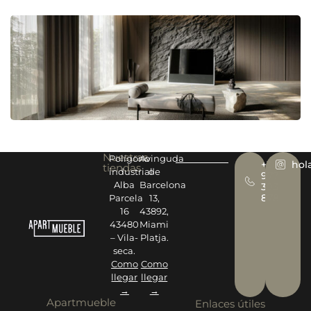
Nuestras
Polígono
Avinguda
+34
hol
tiendas
industrial
de
977
Alba
Barcelona
393
878
Parcela
13,
16
43892,
43480
Miami
– Vila-
Platja.
seca.
Como
Como
llegar
llegar
→
→
Apartmueble
Enlaces útiles