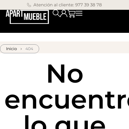
Atención al cliente: 977 39 38 78
Inicio
404
No
encuentr
lo que