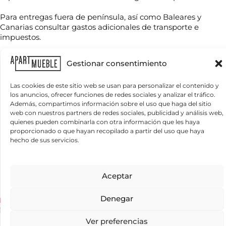
b
r
r
c
Para entregas fuera de península, así como Baleares y
T
e
i
e
Canarias consultar gastos adicionales de transporte e
*
a
l
impuestos.
l
é
*
f
C
o
Productos relacionados
Gestionar consentimiento
o
n
r
o
r
Las cookies de este sitio web se usan para personalizar el contenido y
*
e
los anuncios, ofrecer funciones de redes sociales y analizar el tráfico.
¿
o
Además, compartimos información sobre el uso que haga del sitio
Q
e
web con nuestros partners de redes sociales, publicidad y análisis web,
u
l
quienes pueden combinarla con otra información que les haya
é
e
proporcionado o que hayan recopilado a partir del uso que haya
n
c
hecho de sus servicios.
e
t
c
r
e
ó
s
n
Información básica sobre protección de datos
Aceptar
i
i
Responsable del tratamiento:
APARTMUEBLE, S.L.
Finalidad del
t
tratamiento:
Gestionar las consultas planteadas y, si el usuario/a lo
c
a
autoriza, enviar newsletters, comunicaciones comerciales y promociones.
o
Denegar
Legitimación del tratamiento:
Interés legítimo y consentimiento del
Lampara de techo Arco
Lampara de techo balinesa
s
*
interesado/a.
Conservación de los datos:
Se conservarán mientras exista
ancho 40 cm
110
€
s
IVA incluido
un interés mutuo o durante el tiempo necesario para el cumplimiento de
a
160
€
IVA incluido
Ver preferencias
las obligaciones legales.
Destinatarios:
Prestadores de servicios o