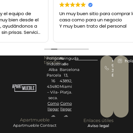
Un muy buen sitio para comprar lo q sea tanto para la
casa como para un negocio
Y muy buen trato del personal
Nuestras
Polígono
Avinguda
+34
hol
tiendas
industrial
de
977
Alba
Barcelona
393
878
Parcela
13,
16
43892,
43480
Miami
– Vila-
Platja.
seca.
Como
Como
llegar
llegar
→
→
Apartmueble
Enlaces útiles
Apartmueble Contract
Aviso legal