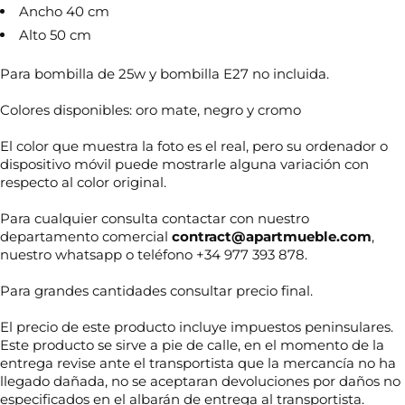
Ancho 40 cm
Alto 50 cm
Para bombilla de 25w y bombilla E27 no incluida.
Colores disponibles: oro mate, negro y cromo
El color que muestra la foto es el real, pero su ordenador o
dispositivo móvil puede mostrarle alguna variación con
respecto al color original.
Para cualquier consulta contactar con nuestro
departamento comercial
contract@apartmueble.com
,
nuestro whatsapp o teléfono +34 977 393 878.
Para grandes cantidades consultar precio final.
El precio de este producto incluye impuestos peninsulares.
Este producto se sirve a pie de calle, en el momento de la
c
entrega revise ante el transportista que la mercancía no ha
N
o
o
llegado dañada, no se aceptaran devoluciones por daños no
m
m
e
especificados en el albarán de entrega al transportista.