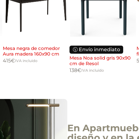
Mesa negra de comedor
🕦 Envío inmediato
Aura madera 160x90 cm
f
Mesa Noa solid gris 90x90
415
€
IVA incluido
cm de Resol
138
€
IVA incluido
En Apartmuebl
diseño y en la 