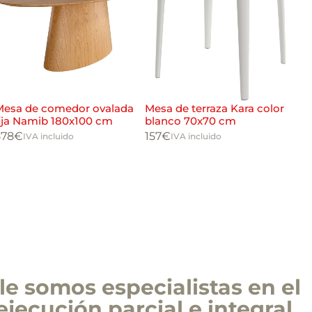
Mesa de comedor ovalada
Mesa de terraza Kara color
Mes
ija Namib 180x100 cm
blanco 70x70 cm
ro
578
€
157
€
172
IVA incluido
IVA incluido
e somos especialistas en el
ejecución parcial e integral