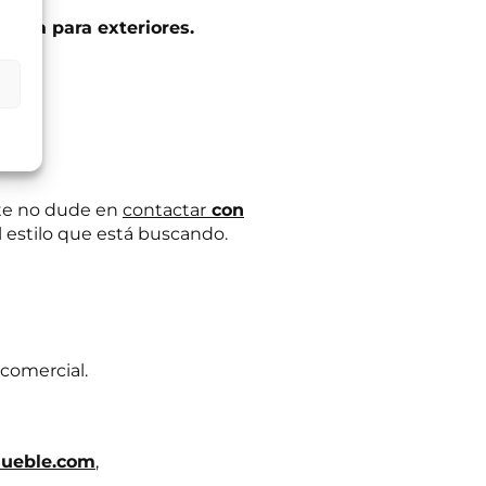
eñada para exteriores.
ltas planteadas y,
egitimación del
:
Se conservarán
gaciones legales.
iento en cualquier
tación u oposición
ación adicional:
ante no dude en
contactar
con
l estilo que está buscando.
 comercial.
ueble.com
,