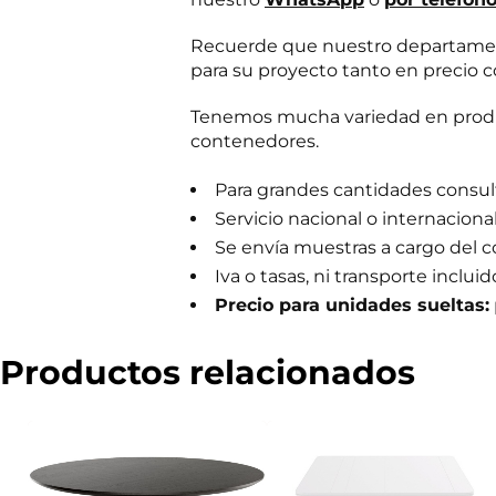
m
e
Recuerde que nuestro departament
r
para su proyecto tanto en precio c
c
i
a
Tenemos mucha variedad en produc
l
contenedores.
Para grandes cantidades consulta
Servicio nacional o internaciona
Se envía muestras a cargo del 
Iva o tasas, ni transporte incluid
Precio para unidades sueltas:
Productos relacionados