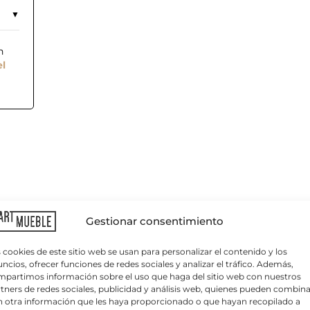
n
el
C
o
r
r
Gestionar consentimiento
e
o
e
 cookies de este sitio web se usan para personalizar el contenido y los
l
ncios, ofrecer funciones de redes sociales y analizar el tráfico. Además,
e
partimos información sobre el uso que haga del sitio web con nuestros
c
tners de redes sociales, publicidad y análisis web, quienes pueden combina
t
 polipropileno.
 otra información que les haya proporcionado o que hayan recopilado a
r