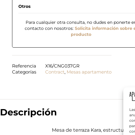
Otros
Para cualquier otra consulta, no dudes en ponerte e
contacto con nosotros:
Solicita información sobre 
producto
N
o
m
Referencia
X16/CNG037GR
b
Categorías
Contract
,
Mesas apartamento
r
T
e
e
*
l
é
f
¿
o
Q
n
Descripción
Las
u
o
anu
é
*
com
n
par
e
Mesa de terraza Kara, estructura de
con
c