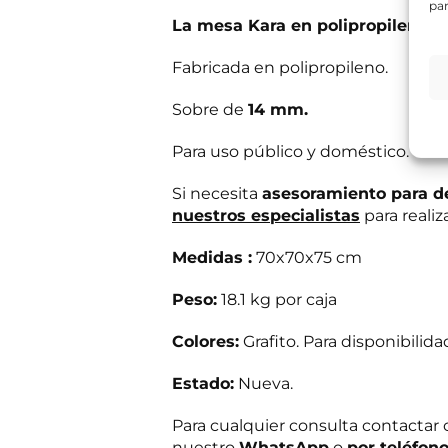
par
e
La mesa Kara en polipropileno, e
s
Información bás
i
Responsable del
t
si el usuario/a 
Fabricada en polipropileno.
a
tratamiento:
Int
mientras exista 
s
Destinatarios:
Pr
Sobre de
14 mm.
s
momento; derecho 
a
a su tratamiento
b
Puede consultar i
Para uso público y doméstico.
e
E
r
R
Si necesita
asesoramiento para d
He leído 
n
?
G
v
nuestros especialistas
para realiz
*
P
í
E
Autorizo 
D
o
n
Medidas :
70x70x75 cm
*
*
v
i
í
n
Peso:
18.1 kg por caja
Solicit
o
f
d
o
Colores:
Grafito. Para disponibilid
e
i
n
Estado:
Nueva.
f
o
Para cualquier consulta contacta
c
o
nuestro
WhatsApp
o
por teléfon