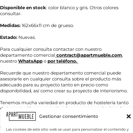
Disponible en stock
: color blanco y gris. Otros colores
consultar.
Medidas:
162x66x11 cm de grueso.
Estado:
Nuevas.
Para cualquier consulta contactar con nuestro
departamento comercial
contract@apartmueble.com
,
nuestro
WhatsApp
o
por teléfono.
N
o
Recuerde que nuestro departamento comercial puede
m
asesorarle en cualquier consulta sobre el producto más
b
adecuado para su proyecto tanto en precio como
T
r
T
e
disponibilidad, así como crear su proyecto de interiorismo.
e
e
l
*
l
é
Tenemos mucha variedad en producto de hostelería tanto
é
f
de importación como nacional, por compra unitaria o de
f
o
C
contenedores.
o
n
Gestionar consentimiento
o
n
o
r
o
n
Para grandes cantidades consultar precio final.
r
Las cookies de este sitio web se usan para personalizar el contenido y
*
e