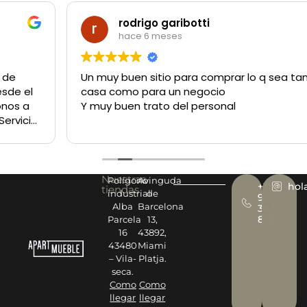
rodrigo garibotti
hace 6 meses
Un muy buen sitio para comprar lo q sea tanto para la
casa como para un negocio
Y muy buen trato del personal
Nuestras
Polígono
Avinguda
+34
hol
tiendas
industrial
de
977
Alba
Barcelona
393
878
Parcela
13,
16
43892,
43480
Miami
– Vila-
Platja.
seca.
Como
Como
llegar
llegar