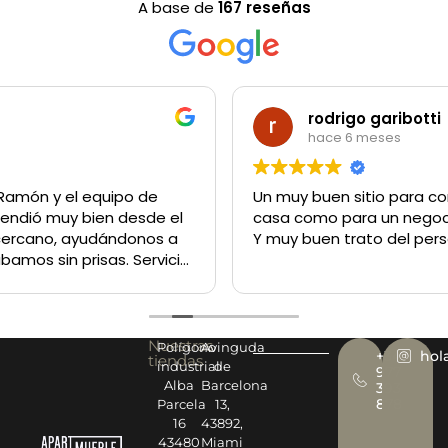
A base de
167 reseñas
rodrigo garibotti
hace 6 meses
Un muy buen sitio para comprar lo q sea tanto para la
casa como para un negocio
Y muy buen trato del personal
Nuestras
Polígono
Avinguda
+34
hol
tiendas
industrial
de
977
Alba
Barcelona
393
878
Parcela
13,
16
43892,
43480
Miami