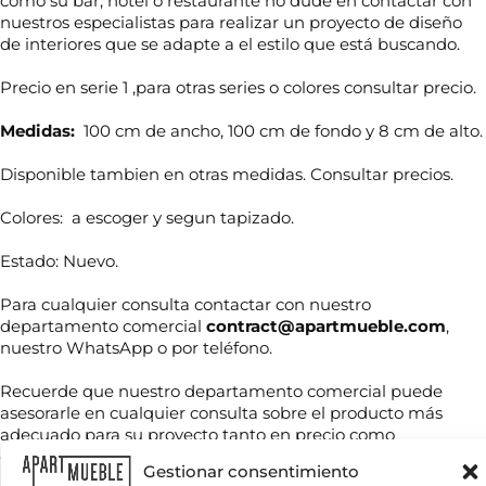
como su bar, hotel o restaurante no dude en contactar con
nuestros especialistas para realizar un proyecto de diseño
de interiores que se adapte a el estilo que está buscando.
Precio en serie 1 ,para otras series o colores consultar precio.
Medidas:
100 cm de ancho, 100 cm de fondo y 8 cm de alto.
Disponible tambien en otras medidas. Consultar precios.
Colores: a escoger y segun tapizado.
Estado: Nuevo.
N
Para cualquier consulta contactar con nuestro
o
m
departamento comercial
contract@apartmueble.com
,
b
nuestro WhatsApp o por teléfono.
r
T
e
Recuerde que nuestro departamento comercial puede
e
*
l
asesorarle en cualquier consulta sobre el producto más
é
adecuado para su proyecto tanto en precio como
f
disponibilidad, así como crear su proyecto de interiorismo.
C
o
Gestionar consentimiento
o
n