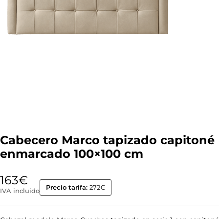
Cabecero Marco tapizado capitoné
enmarcado 100×100 cm
163
€
Precio tarifa:
272€
IVA incluido