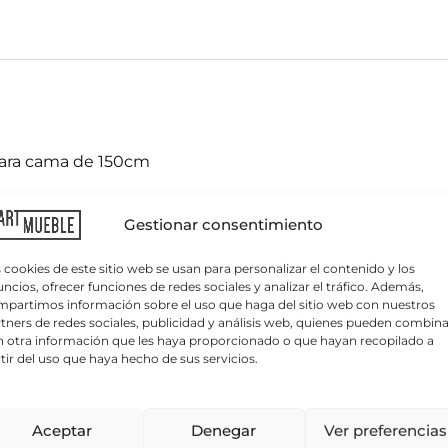
para cama de 150cm
C
o
r
elo es ideal para crear un ambiente muy moderno y eleg
r
Gestionar consentimiento
es usarlo en tu casa o en tu segunda vivienda, ya que s
e
o
e
 cookies de este sitio web se usan para personalizar el contenido y los
l
ncios, ofrecer funciones de redes sociales y analizar el tráfico. Además,
ecorar su hogar puede
contactar con nuestros especia
e
partimos información sobre el uso que haga del sitio web con nuestros
 a el estilo que está buscando.
c
tners de redes sociales, publicidad y análisis web, quienes pueden combina
t
 otra información que les haya proporcionado o que hayan recopilado a
r
 roto. Otros colores consultar.
tir del uso que haya hecho de sus servicios.
ó
n
ica sobre protección de datos
i
 tratamiento:
APARTMUEBLE, S.L.
Finalidad del tratamiento:
Gestionar las consu
lo autoriza, enviar newsletters, comunicaciones comerciales y promociones.
L
c
Aceptar
Denegar
Ver preferencias
erés legítimo y consentimiento del interesado/a.
Conservación de los datos
o
un interés mutuo o durante el tiempo necesario para el cumplimiento de las obli