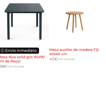
Mesa auxiliar de madera Fiji
So
🕦 Envío inmediato
40x40 cm
89
esa Noa solid gris 90x90
40
€
IVA incluido
cm de Resol
138
€
IVA incluido