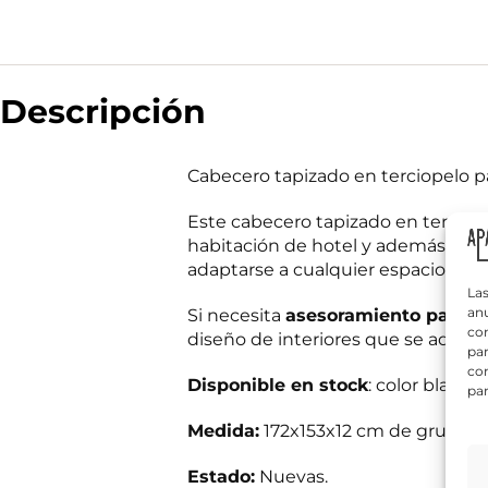
T
N
e
Descripción
o
l
m
é
b
f
r
o
Cabecero tapizado en terciopelo 
T
e
n
e
*
o
l
Este cabecero tapizado en terciop
*
é
habitación de hotel y además pued
f
¿
adaptarse a cualquier espacio.
o
Q
n
Las
u
o
anu
Si necesita
asesoramiento para d
é
*
com
diseño de interiores que se adapte
n
par
e
con
c
Disponible en stock
: color blanco
par
e
s
Información bás
Medida:
172x153x12 cm de grueso.
i
Responsable del
t
si el usuario/a 
a
tratamiento:
Int
Estado:
Nuevas.
mientras exista 