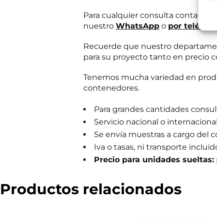
s
Destinatarios:
Pr
s
momento; derecho 
Para cualquier consulta contacta
a
a su tratamiento
b
nuestro
WhatsApp
o
por teléfon
Puede consultar i
e
r
Recuerde que nuestro departament
R
He leído 
?
G
para su proyecto tanto en precio c
*
P
E
Autorizo 
D
Tenemos mucha variedad en produc
n
*
v
contenedores.
í
Solicit
o
Para grandes cantidades consulta
d
e
Servicio nacional o internaciona
i
Se envía muestras a cargo del 
n
f
Iva o tasas, ni transporte incluid
o
Precio para unidades sueltas:
c
o
m
Productos relacionados
e
r
c
i