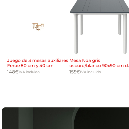
a
l
Juego de 3 mesas auxiliares
Mesa Noa gris
Feroe 50 cm y 40 cm
oscuro/blanco 90x90 cm d
Resol
148
€
155
€
IVA incluido
IVA incluido