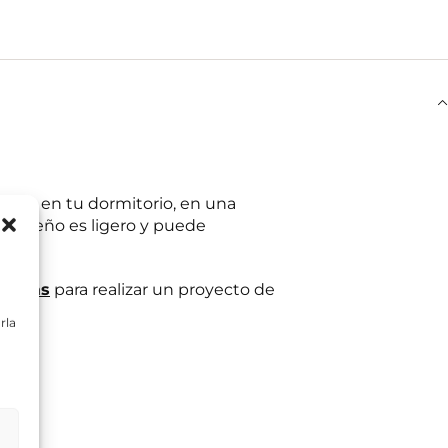
ante en tu dormitorio, en una
u diseño es ligero y puede
listas
para realizar un proyecto de
rla
ltas planteadas y,
egitimación del
:
Se conservarán
gaciones legales.