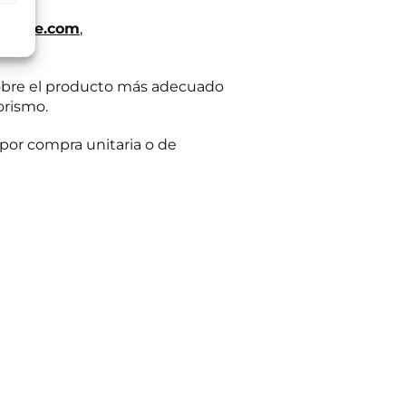
iento en cualquier
tación u oposición
ueble.com
,
ación adicional:
obre el producto más adecuado
orismo.
por compra unitaria o de