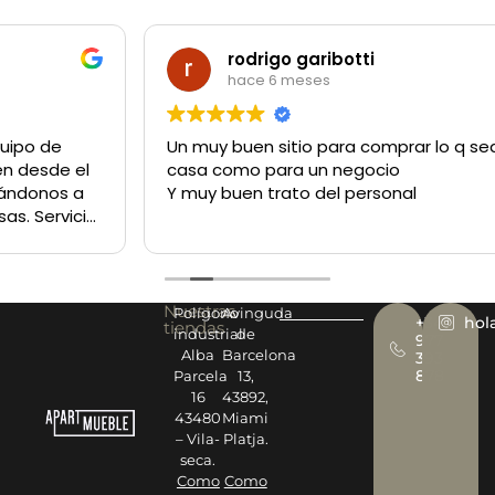
rodrigo garibotti
hace 6 meses
Un muy buen sitio para comprar lo q sea tanto para la
casa como para un negocio
Y muy buen trato del personal
Nuestras
Polígono
Avinguda
+34
hol
tiendas
industrial
de
977
Alba
Barcelona
393
878
Parcela
13,
16
43892,
43480
Miami
– Vila-
Platja.
seca.
Como
Como