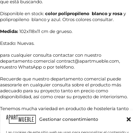
que está buscando.
Disponible en stock:
color polipropìleno blanco y rosa
y
polipropileno blanco y azul. Otros colores consultar.
Medida:
102x118x11 cm de grueso.
Estado: Nuevas.
para cualquier consulta contactar con nuestro
departamento comercial contract@apartmueble.com,
nuestro WhatsApp o por teléfono.
N
o
Recuerde que nuestro departamento comercial puede
m
b
asesorarle en cualquier consulta sobre el producto más
r
adecuado para su proyecto tanto en precio como
T
e
disponibilidad, así como crear su proyecto de interiorismo.
e
*
l
é
Tenemos mucha variedad en producto de hostelería tanto
f
de importación como nacional, por compra unitaria o de
C
o
Gestionar consentimiento
contenedores.
o
n
r
o
r
Las cookies de este sitio web se usan para personalizar el contenido y
*