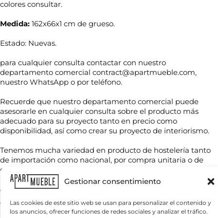
colores consultar.
Medida:
162x66x1 cm de grueso.
Estado: Nuevas.
para cualquier consulta contactar con nuestro
departamento comercial contract@apartmueble.com,
nuestro WhatsApp o por teléfono.
d
N
e
Recuerde que nuestro departamento comercial puede
o
*
asesorarle en cualquier consulta sobre el producto más
m
*
adecuado para su proyecto tanto en precio como
b
C
disponibilidad, así como crear su proyecto de interiorismo.
r
o
T
e
r
e
*
r
Tenemos mucha variedad en producto de hostelería tanto
l
e
de importación como nacional, por compra unitaria o de
é
o
contenedores.
f
C
o
Gestionar consentimiento
o
n
Para grandes cantidades consultar precio final.
r
o
r
Servicio nacional o internacional, por contenedor o por
Las cookies de este sitio web se usan para personalizar el contenido y
*
e
los anuncios, ofrecer funciones de redes sociales y analizar el tráfico.
cantidades.
¿
o