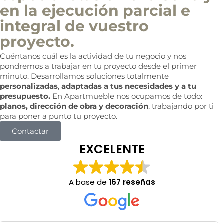
r
en la ejecución parcial e
c
i
integral de vuestro
a
l
proyecto.
Cuéntanos cuál es la actividad de tu negocio y nos
pondremos a trabajar en tu proyecto desde el primer
minuto. Desarrollamos soluciones totalmente
personalizadas
,
adaptadas a tus necesidades y a tu
presupuesto.
En Apartmueble nos ocupamos de todo:
planos, dirección de obra y decoración
, trabajando por ti
para poner a punto tu proyecto.
Contactar
EXCELENTE
A base de
167 reseñas