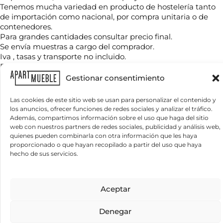
o
Tenemos mucha variedad en producto de hostelería tanto
m
de importación como nacional, por compra unitaria o de
b
contenedores.
r
T
e
Para grandes cantidades consultar precio final.
e
*
Se envía muestras a cargo del comprador.
l
Iva , tasas y transporte no incluido.
é
Precio para unidades sueltas: precio de tarifa.
f
C
o
Gestionar consentimiento
o
n
r
Productos relacionados
o
r
Las cookies de este sitio web se usan para personalizar el contenido y
*
e
los anuncios, ofrecer funciones de redes sociales y analizar el tráfico.
¿
o
Además, compartimos información sobre el uso que haga del sitio
Q
e
web con nuestros partners de redes sociales, publicidad y análisis web,
u
l
quienes pueden combinarla con otra información que les haya
é
e
proporcionado o que hayan recopilado a partir del uso que haya
n
c
hecho de sus servicios.
e
t
c
r
e
ó
*
s
n
Información básica sobre protección de datos
i
Aceptar
i
i
Responsable del tratamiento:
APARTMUEBLE, S.L.
Finalidad del
n
t
tratamiento:
Gestionar las consultas planteadas y, si el usuario/a lo
c
f
a
autoriza, enviar newsletters, comunicaciones comerciales y promociones.
o
o
Denegar
Legitimación del tratamiento:
Interés legítimo y consentimiento del
s
*
interesado/a.
Conservación de los datos:
Se conservarán mientras exista
s