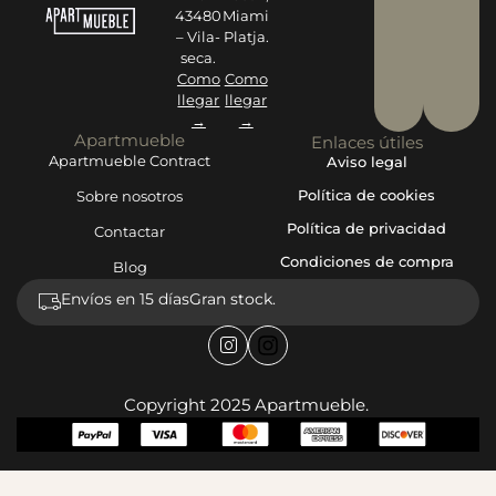
43480
Miami
– Vila-
Platja.
seca.
Como
Como
llegar
llegar
→
→
Apartmueble
Enlaces útiles
Apartmueble Contract
Aviso legal
Política de cookies
Sobre nosotros
Política de privacidad
Contactar
Condiciones de compra
Blog
Envíos en 15 días
Gran stock.
Copyright 2025 Apartmueble.