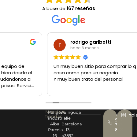
A base de
167 reseñas
rodrigo garibotti
hace 6 meses
Un muy buen sitio para comprar lo q sea tanto para la
casa como para un negocio
Y muy buen trato del personal
Nuestras
Polígono
Avinguda
+34
hol
tiendas
industrial
de
977
Alba
Barcelona
393
878
Parcela
13,
16
43892,