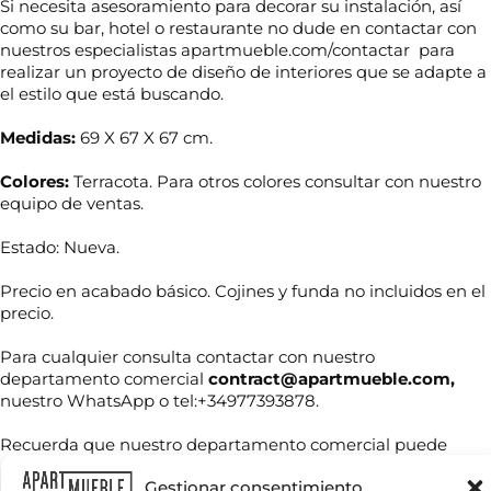
Si necesita asesoramiento para decorar su instalación, así
como su bar, hotel o restaurante no dude en contactar con
nuestros especialistas apartmueble.com/contactar para
realizar un proyecto de diseño de interiores que se adapte a
el estilo que está buscando.
Medidas:
69 X 67 X 67 cm.
Colores:
Terracota. Para otros colores consultar con nuestro
equipo de ventas.
Estado: Nueva.
Precio en acabado básico. Cojines y funda no incluidos en el
N
precio.
o
m
Para cualquier consulta contactar con nuestro
b
r
departamento comercial
contract@apartmueble.com,
T
e
nuestro WhatsApp o tel:+34977393878.
e
*
l
Recuerda que nuestro departamento comercial puede
é
f
asesorarte en cualquier consulta sobre el producto más
C
o
Gestionar consentimiento
adecuado para su proyecto tanto en precio como