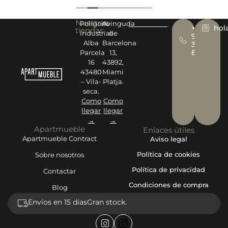
Nuestras
Polígono
Avinguda
+34
hol
tiendas
industrial
de
977
Alba
Barcelona
393
878
Parcela
13,
16
43892,
43480
Miami
– Vila-
Platja.
seca.
Como
Como
llegar
llegar
→
→
Apartmueble
Enlaces útiles
Apartmueble Contract
Aviso legal
Política de cookies
Sobre nosotros
Política de privacidad
Contactar
Condiciones de compra
Blog
Envíos en 15 días
Gran stock.