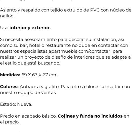
Asiento y respaldo con tejido extruido de PVC con núcleo de
nailon.
Uso
interior y exterior.
Si necesita asesoramiento para decorar su instalación, así
como su bar, hotel o restaurante no dude en contactar con
nuestros especialistas apartmueble.com/contactar para
realizar un proyecto de diseño de interiores que se adapte a
el estilo que está buscando.
Medidas:
69 X 67 X 67 cm.
Colores:
Antracita y grafito. Para otros colores consultar con
nuestro equipo de ventas.
N
Estado: Nueva.
o
m
b
Precio en acabado básico.
Cojines y funda no incluidos
en
r
el precio.
T
e
e
*